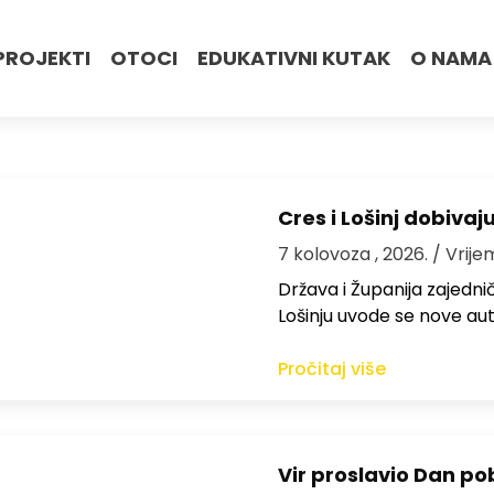
PROJEKTI
OTOCI
EDUKATIVNI KUTAK
O NAMA
Cres i Lošinj dobivaj
7 kolovoza , 2026.
/ Vrije
Država i Županija zajedničk
Lošinju uvode se nove aut
Pročitaj više
Vir proslavio Dan po