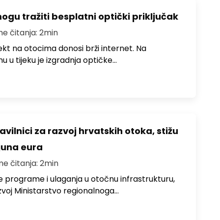
u tražiti besplatni optički priključak
me čitanja: 2min
jekt na otocima donosi brži internet. Na
 u tijeku je izgradnja optičke…
avilnici za razvoj hrvatskih otoka, stižu
ijuna eura
me čitanja: 2min
e programe i ulaganja u otočnu infrastrukturu,
zvoj Ministarstvo regionalnoga…