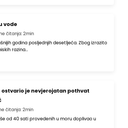
ju vode
me čitanja: 2min
ušnijih godina posljednjih desetljeća. Zbog izrazito
iskih razina…
ć ostvario je nevjerojatan pothvat
č
me čitanja: 2min
više od 40 sati provedenih u moru doplivao u