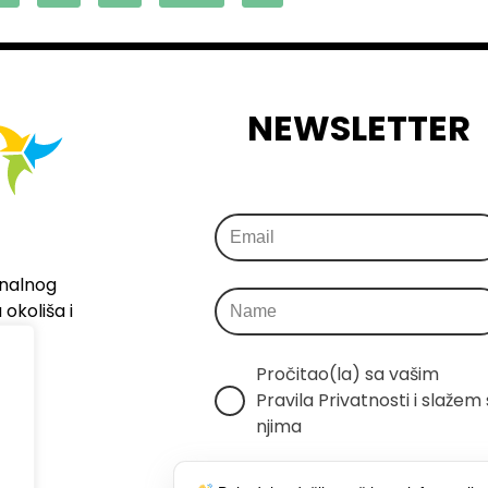
NEWSLETTER
onalnog
okoliša i
Pročitao(la) sa vašim 
Pravila Privatnosti i slažem s
njima
Šaljemo samo relevantne 