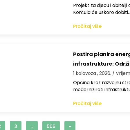
Projekt za djecu i obitelj
Korčula će uskoro dobiti
Pročitaj više
Postira planira ene
infrastrukture: Održi
1 kolovoza , 2026.
/ Vrijem
Općina kroz razvojnu strat
modernizirati infrastrukt
Pročitaj više
2
3
…
506
»