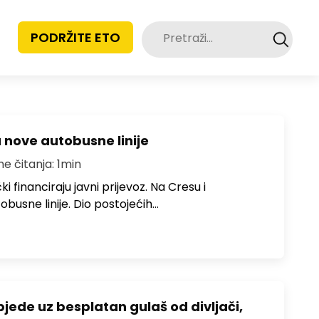
Pretraži:
PODRŽITE ETO
u nove autobusne linije
me čitanja: 1min
i financiraju javni prijevoz. Na Cresu i
obusne linije. Dio postojećih…
bjede uz besplatan gulaš od divljači,