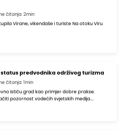
me čitanja: 2min
upila Virane, vikendaše i turiste Na otoku Viru
 status predvodnika održivog turizma
me čitanja: 1min
no ističu grad kao primjer dobre prakse.
ačiti pozornost vodećih svjetskih medija.…