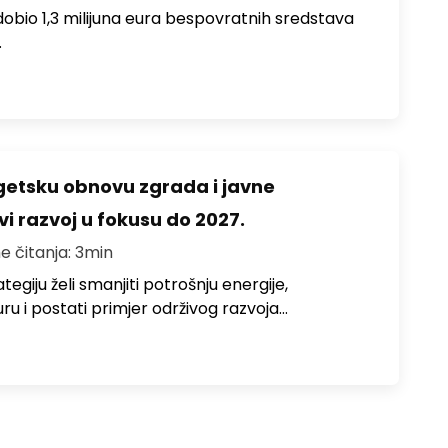
i dobio 1,3 milijuna eura bespovratnih sredstava
…
rgetsku obnovu zgrada i javne
vi razvoj u fokusu do 2027.
e čitanja: 3min
egiju želi smanjiti potrošnju energije,
uru i postati primjer održivog razvoja…