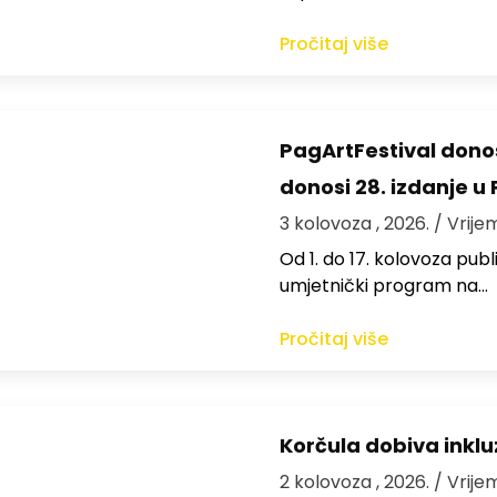
Pročitaj više
PagArtFestival donos
donosi 28. izdanje u
3 kolovoza , 2026.
/ Vrije
Od 1. do 17. kolovoza publi
umjetnički program na…
Pročitaj više
Korčula dobiva inkluz
2 kolovoza , 2026.
/ Vrije