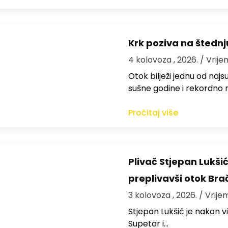
Krk poziva na štedn
4 kolovoza , 2026.
/ Vrije
Otok bilježi jednu od najs
sušne godine i rekordno n
Pročitaj više
Plivač Stjepan Lukši
preplivavši otok Bra
3 kolovoza , 2026.
/ Vrije
St​jepan Lukšić je nakon 
Supetar i…