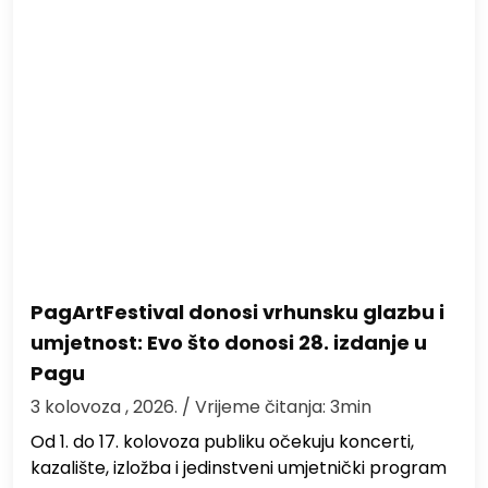
PagArtFestival donosi vrhunsku glazbu i
umjetnost: Evo što donosi 28. izdanje u
Pagu
3 kolovoza , 2026.
/ Vrijeme čitanja: 3min
Od 1. do 17. kolovoza publiku očekuju koncerti,
kazalište, izložba i jedinstveni umjetnički program