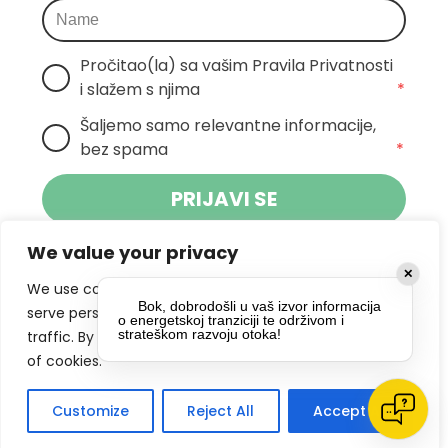
Pročitao(la) sa vašim Pravila Privatnosti 
i slažem s njima
*
Šaljemo samo relevantne informacije, 
bez spama
*
PRIJAVI SE
We value your privacy
Klikom na gumb dajete suglasnost za
✕
primanje novosti Pokreta Otoka te se
We use cookies to enhance your browsing experience,
Bok, dobrodošli u vaš izvor informacija
politikom privatnosti.
slažete s
serve personalized ads or content, and analyze our
o energetskoj tranziciji te održivom i
strateškom razvoju otoka!
traffic. By clicking "Accept All", you consent to our use
DRUŠTVENE MREŽE
of cookies.
Customize
Reject All
Accept All