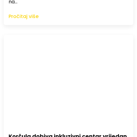
na…
Pročitaj više
Korčula dobiva inkluzivni centar vrijedan