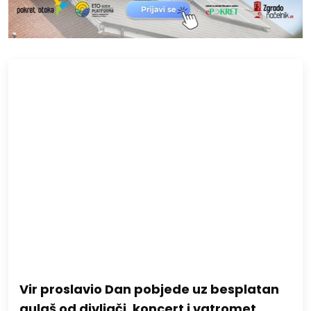
Vir proslavio Dan pobjede uz besplatan
gulaš od divljači, koncert i vatromet