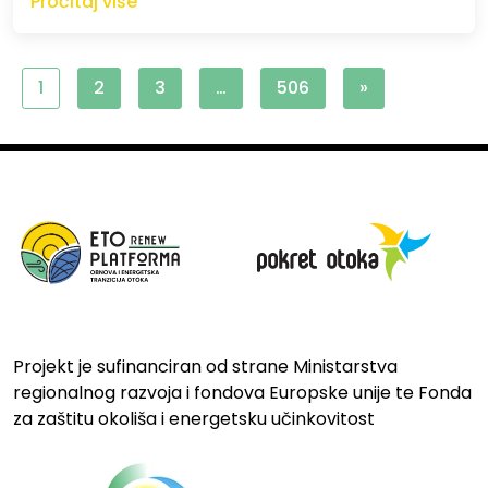
Pročitaj više
1
2
3
…
506
»
Projekt je sufinanciran od strane Ministarstva
regionalnog razvoja i fondova Europske unije te Fonda
za zaštitu okoliša i energetsku učinkovitost