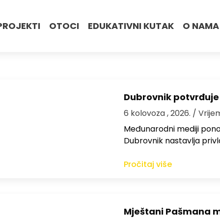
PROJEKTI
OTOCI
EDUKATIVNI KUTAK
O NAMA
Dubrovnik potvrđuje
6 kolovoza , 2026.
/ Vrije
Međunarodni mediji ponov
Dubrovnik nastavlja privl
Pročitaj više
Mještani Pašmana mog