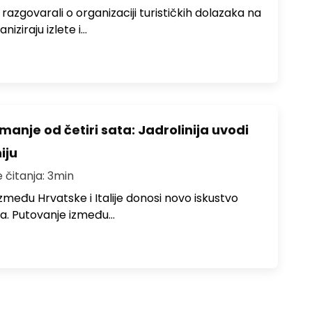
zgovarali o organizaciji turističkih dolazaka na
niziraju izlete i…
anje od četiri sata: Jadrolinija uvodi
iju
e čitanja: 3min
među Hrvatske i Italije donosi novo iskustvo
a. Putovanje između…