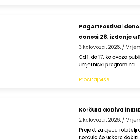
PagArtFestival donos
donosi 28. izdanje u
3 kolovoza , 2026.
/ Vrije
Od 1. do 17. kolovoza publi
umjetnički program na…
Pročitaj više
Korčula dobiva inkluz
2 kolovoza , 2026.
/ Vrije
Projekt za djecu i obitelj
Korčula će uskoro dobiti