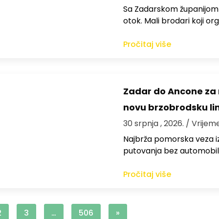
Sa Zadarskom županijom ra
otok. Mali brodari koji orga
Pročitaj više
Zadar do Ancone za m
novu brzobrodsku lin
30 srpnja , 2026.
/ Vrijem
Najbrža pomorska veza iz
putovanja bez automobil
Pročitaj više
2
3
…
506
»