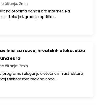
me čitanja: 2min
jekt na otocima donosi brži internet. Na
 u tijeku je izgradnja optičke…
avilnici za razvoj hrvatskih otoka, stižu
ijuna eura
me čitanja: 2min
e programe i ulaganja u otočnu infrastrukturu,
zvoj Ministarstvo regionalnoga…