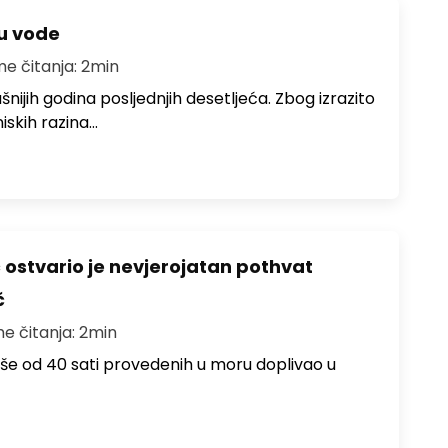
ju vode
me čitanja: 2min
ušnijih godina posljednjih desetljeća. Zbog izrazito
iskih razina…
ć ostvario je nevjerojatan pothvat
č
me čitanja: 2min
više od 40 sati provedenih u moru doplivao u