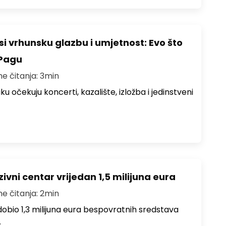
i vrhunsku glazbu i umjetnost: Evo što
 Pagu
me čitanja: 3min
ku očekuju koncerti, kazalište, izložba i jedinstveni
ivni centar vrijedan 1,5 milijuna eura
me čitanja: 2min
i dobio 1,3 milijuna eura bespovratnih sredstava
…