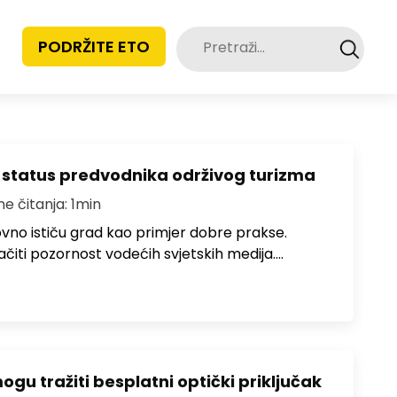
Pretraži:
PODRŽITE ETO
 status predvodnika održivog turizma
me čitanja: 1min
no ističu grad kao primjer dobre prakse.
ačiti pozornost vodećih svjetskih medija.…
u tražiti besplatni optički priključak