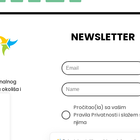
NEWSLETTER
onalnog
okoliša i
Pročitao(la) sa vašim 
Pravila Privatnosti i slažem s
njima
Šaljemo samo relevantne 