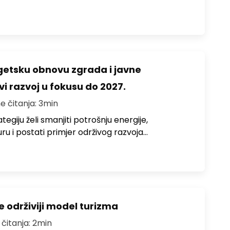
rgetsku obnovu zgrada i javne
vi razvoj u fokusu do 2027.
e čitanja: 3min
egiju želi smanjiti potrošnju energije,
uru i postati primjer održivog razvoja…
e održiviji model turizma
 čitanja: 2min