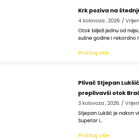
Krk poziva na štedn
4 kolovoza , 2026.
/ Vrije
Otok bilježi jednu od najs
sušne godine i rekordno n
Pročitaj više
Plivač Stjepan Lukši
preplivavši otok Bra
3 kolovoza , 2026.
/ Vrije
St​jepan Lukšić je nakon 
Supetar i…
Pročitaj više