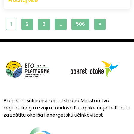
Pročitaj više
1
2
3
…
506
»
Projekt je sufinanciran od strane Ministarstva
regionalnog razvoja i fondova Europske unije te Fonda
za zaštitu okoliša i energetsku učinkovitost