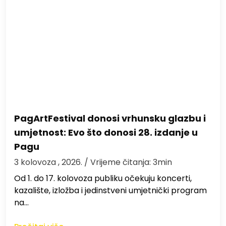
PagArtFestival donosi vrhunsku glazbu i
umjetnost: Evo što donosi 28. izdanje u
Pagu
3 kolovoza , 2026.
/ Vrijeme čitanja: 3min
Od 1. do 17. kolovoza publiku očekuju koncerti,
kazalište, izložba i jedinstveni umjetnički program
na…