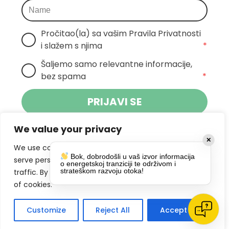
Pročitao(la) sa vašim Pravila Privatnosti 
i slažem s njima
*
Šaljemo samo relevantne informacije, 
bez spama
*
PRIJAVI SE
We value your privacy
Klikom na gumb dajete suglasnost za
✕
primanje novosti Pokreta Otoka te se
We use cookies to enhance your browsing experience,
Bok, dobrodošli u vaš izvor informacija
politikom privatnosti.
slažete s
serve personalized ads or content, and analyze our
o energetskoj tranziciji te održivom i
strateškom razvoju otoka!
traffic. By clicking "Accept All", you consent to our use
DRUŠTVENE MREŽE
of cookies.
Customize
Reject All
Accept All