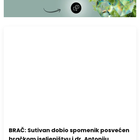
BRAČ: Sutivan dobio spomenik posvećen
bračkom iseljeništvu i dr. Antoniju