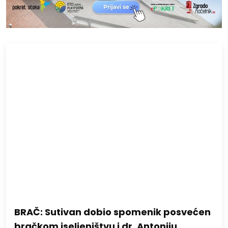
BRAČ: Sutivan dobio spomenik posvećen
bračkom iseljeništvu i dr. Antoniju