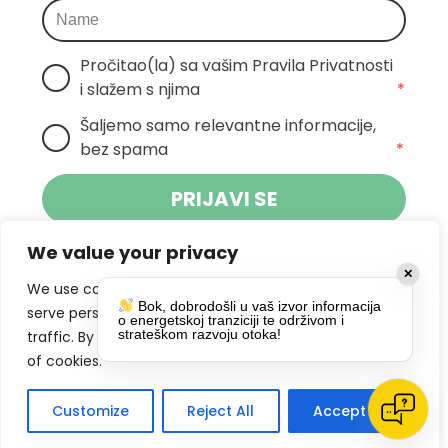
Pročitao(la) sa vašim Pravila Privatnosti 
i slažem s njima
*
Šaljemo samo relevantne informacije, 
bez spama
*
PRIJAVI SE
We value your privacy
Klikom na gumb dajete suglasnost za
✕
primanje novosti Pokreta Otoka te se
We use cookies to enhance your browsing experience,
Bok, dobrodošli u vaš izvor informacija
politikom privatnosti.
slažete s
serve personalized ads or content, and analyze our
o energetskoj tranziciji te održivom i
strateškom razvoju otoka!
traffic. By clicking "Accept All", you consent to our use
DRUŠTVENE MREŽE
of cookies.
Customize
Reject All
Accept All