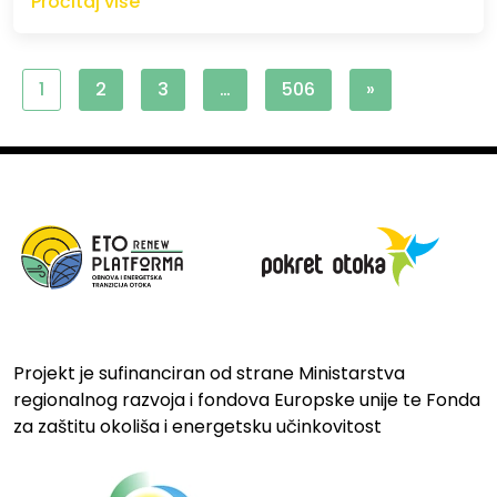
Pročitaj više
1
2
3
…
506
»
Projekt je sufinanciran od strane Ministarstva
regionalnog razvoja i fondova Europske unije te Fonda
za zaštitu okoliša i energetsku učinkovitost