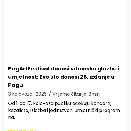
PagArtFestival donosi vrhunsku glazbu i
umjetnost: Evo što donosi 28. izdanje u
Pagu
3 kolovoza , 2026.
/ Vrijeme čitanja: 3min
Od 1. do 17. kolovoza publiku očekuju koncerti,
kazalište, izložba i jedinstveni umjetnički program
na…