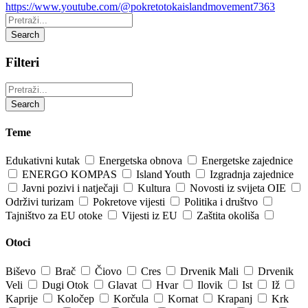
https://www.youtube.com/@pokretotokaislandmovement7363
Pretraži:
Search
Filteri
Pretraži:
Search
Teme
Edukativni kutak
Energetska obnova
Energetske zajednice
ENERGO KOMPAS
Island Youth
Izgradnja zajednice
Javni pozivi i natječaji
Kultura
Novosti iz svijeta OIE
Održivi turizam
Pokretove vijesti
Politika i društvo
Tajništvo za EU otoke
Vijesti iz EU
Zaštita okoliša
Otoci
Biševo
Brač
Čiovo
Cres
Drvenik Mali
Drvenik
Veli
Dugi Otok
Glavat
Hvar
Ilovik
Ist
Iž
Kaprije
Koločep
Korčula
Kornat
Krapanj
Krk