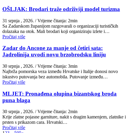
OŠLJAK: Brodari traže održiviji model turizma
31 srpnja , 2026.
/ Vrijeme čitanja: 2min
Sa Zadarskom županijom razgovarali o organizaciji turističkih
dolazaka na otok. Mali brodari koji organiziraju izlete i…
Pročitaj više
Zadar do Ancone za manje od četiri sata:
Jadrolinija uvodi novu brzobrodsku liniju
30 srpnja , 2026.
/ Vrijeme čitanja: 3min
Najbrža pomorska veza između Hrvatske i Italije donosi novo
iskustvo putovanja bez automobila. Putovanje između…
Pročitaj više
MLJET: Pronađena olupina bizantskog broda
puna blaga
30 srpnja , 2026.
/ Vrijeme čitanja: 2min
Krije zlatne pojasne garniture, nakit s dragim kamenjem, zlatnike i
prsten s prikazom cara. Hrvatski…
Pročitaj više
1
2
3
…
505
»