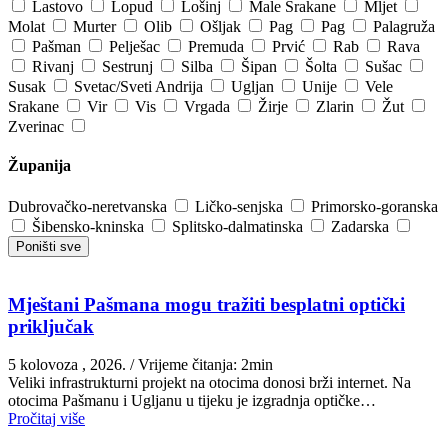
Lastovo
Lopud
Lošinj
Male Srakane
Mljet
Molat
Murter
Olib
Ošljak
Pag
Pag
Palagruža
Pašman
Pelješac
Premuda
Prvić
Rab
Rava
Rivanj
Sestrunj
Silba
Šipan
Šolta
Sušac
Susak
Svetac/Sveti Andrija
Ugljan
Unije
Vele
Srakane
Vir
Vis
Vrgada
Žirje
Zlarin
Žut
Zverinac
Županija
Dubrovačko-neretvanska
Ličko-senjska
Primorsko-goranska
Šibensko-kninska
Splitsko-dalmatinska
Zadarska
Poništi sve
Mještani Pašmana mogu tražiti besplatni optički
priključak
5 kolovoza , 2026.
/ Vrijeme čitanja: 2min
Veliki infrastrukturni projekt na otocima donosi brži internet. Na
otocima Pašmanu i Ugljanu u tijeku je izgradnja optičke…
Pročitaj više