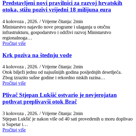
Predstavljeni novi pravilnici za razvoj hrvatskih
otoka, stižu pozivi vrijedni 18 milijuna eura
4 kolovoza , 2026.
/ Vrijeme čitanja: 2min
Ministarstvo najavilo nove programe i ulaganja u otočnu
infrastrukturu, gospodarstvo i održivi razvoj Ministarstvo
regionalnoga…
Pročitaj više
Krk poziva na štednju vode
4 kolovoza , 2026.
/ Vrijeme čitanja: 2min
Otok bilježi jednu od najsušnijih godina posljednjih desetljeća.
Zbog izrazito sušne godine i rekordno niskih razina…
Pročitaj više
Plivač Stjepan Lukšić ostvario je nevjerojatan
pothvat preplivavši otok Brač
3 kolovoza , 2026.
/ Vrijeme čitanja: 2min
St​jepan Lukšić je nakon više od 40 sati provedenih u moru doplivao
u Supetar i…
Pročitaj više