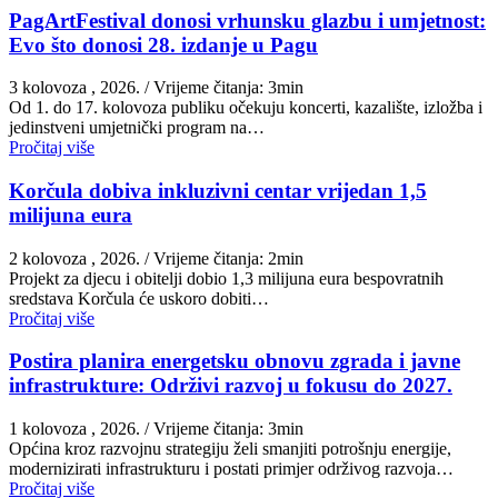
PagArtFestival donosi vrhunsku glazbu i umjetnost:
Evo što donosi 28. izdanje u Pagu
3 kolovoza , 2026.
/ Vrijeme čitanja: 3min
Od 1. do 17. kolovoza publiku očekuju koncerti, kazalište, izložba i
jedinstveni umjetnički program na…
Pročitaj više
Korčula dobiva inkluzivni centar vrijedan 1,5
milijuna eura
2 kolovoza , 2026.
/ Vrijeme čitanja: 2min
Projekt za djecu i obitelji dobio 1,3 milijuna eura bespovratnih
sredstava Korčula će uskoro dobiti…
Pročitaj više
Postira planira energetsku obnovu zgrada i javne
infrastrukture: Održivi razvoj u fokusu do 2027.
1 kolovoza , 2026.
/ Vrijeme čitanja: 3min
Općina kroz razvojnu strategiju želi smanjiti potrošnju energije,
modernizirati infrastrukturu i postati primjer održivog razvoja…
Pročitaj više