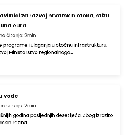
avilnici za razvoj hrvatskih otoka, stižu
ijuna eura
me čitanja: 2min
e programe i ulaganja u otočnu infrastrukturu,
zvoj Ministarstvo regionalnoga…
ju vode
me čitanja: 2min
ušnijih godina posljednjih desetljeća. Zbog izrazito
iskih razina…