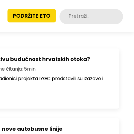
Pretraži:
PODRŽITE ETO
živu budućnost hrvatskih otoka?
me čitanja: 5min
dionici projekta IYGC predstavili su izazove i
u nove autobusne linije