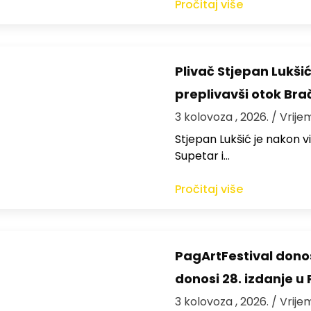
Pročitaj više
Plivač Stjepan Lukši
preplivavši otok Bra
3 kolovoza , 2026.
/ Vrije
St​jepan Lukšić je nakon 
Supetar i…
Pročitaj više
PagArtFestival donos
donosi 28. izdanje u
3 kolovoza , 2026.
/ Vrije