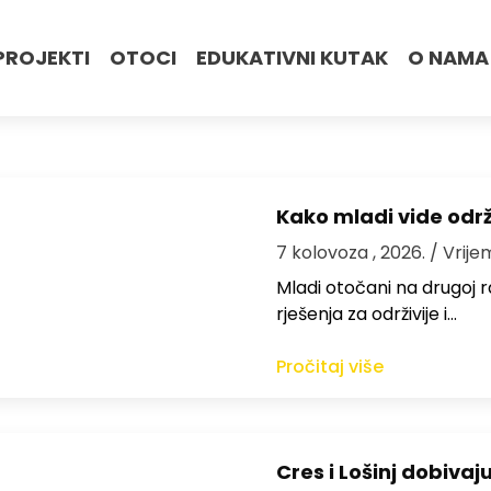
PROJEKTI
OTOCI
EDUKATIVNI KUTAK
O NAMA
Kako mladi vide odr
7 kolovoza , 2026.
/ Vrije
Mladi otočani na drugoj ra
rješenja za održivije i…
Pročitaj više
Cres i Lošinj dobivaj