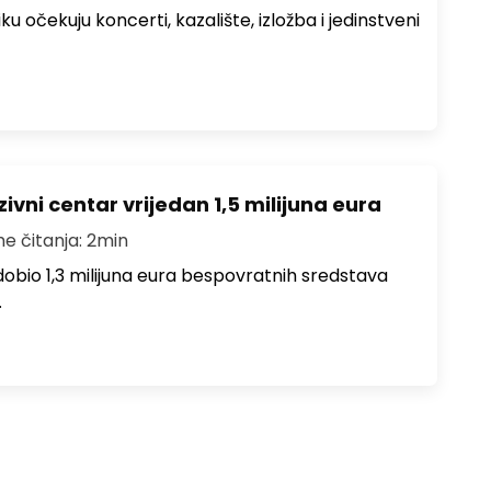
ku očekuju koncerti, kazalište, izložba i jedinstveni
ivni centar vrijedan 1,5 milijuna eura
me čitanja: 2min
i dobio 1,3 milijuna eura bespovratnih sredstava
…