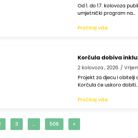
Od 1. do 17. kolovoza publi
umjetnički program na…
Pročitaj više
Korčula dobiva inkluz
2 kolovoza , 2026.
/ Vrije
Projekt za djecu i obitelj
Korčula će uskoro dobiti
Pročitaj više
2
3
…
506
»