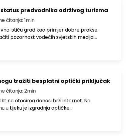
 status predvodnika održivog turizma
me čitanja: 1min
no ističu grad kao primjer dobre prakse.
ačiti pozornost vodećih svjetskih medija.…
u tražiti besplatni optički priključak
me čitanja: 2min
jekt na otocima donosi brži internet. Na
 u tijeku je izgradnja optičke…