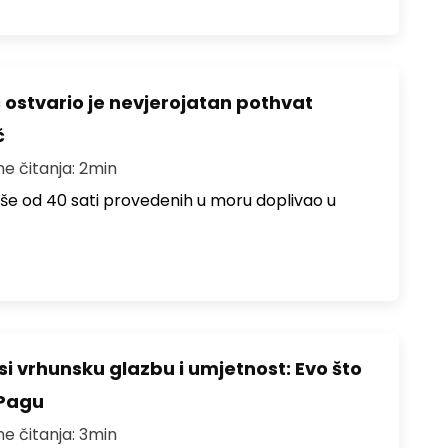
ć ostvario je nevjerojatan pothvat
č
me čitanja: 2min
više od 40 sati provedenih u moru doplivao u
i vrhunsku glazbu i umjetnost: Evo što
 Pagu
me čitanja: 3min