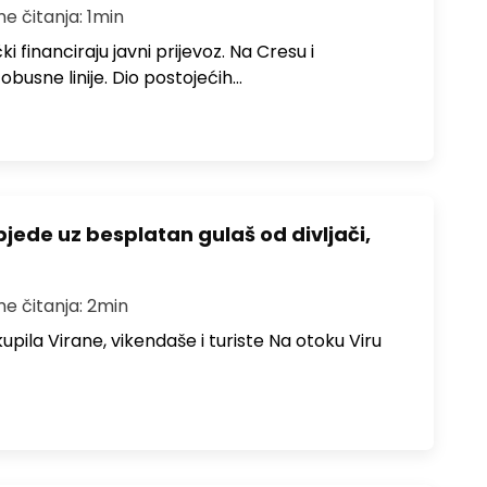
me čitanja: 1min
i financiraju javni prijevoz. Na Cresu i
obusne linije. Dio postojećih…
bjede uz besplatan gulaš od divljači,
me čitanja: 2min
upila Virane, vikendaše i turiste Na otoku Viru