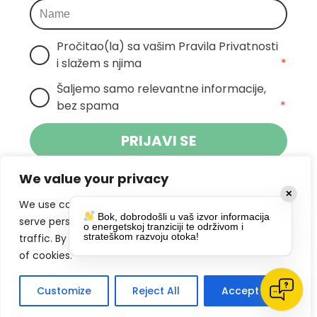
Pročitao(la) sa vašim Pravila Privatnosti 
i slažem s njima
*
Šaljemo samo relevantne informacije, 
bez spama
*
PRIJAVI SE
We value your privacy
Klikom na gumb dajete suglasnost za
✕
primanje novosti Pokreta Otoka te se
We use cookies to enhance your browsing experience,
Bok, dobrodošli u vaš izvor informacija
politikom privatnosti.
slažete s
serve personalized ads or content, and analyze our
o energetskoj tranziciji te održivom i
strateškom razvoju otoka!
traffic. By clicking "Accept All", you consent to our use
DRUŠTVENE MREŽE
of cookies.
Customize
Reject All
Accept All