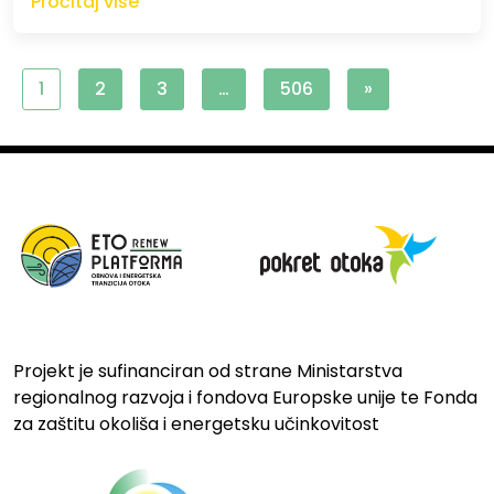
Pročitaj više
1
2
3
…
506
»
Projekt je sufinanciran od strane Ministarstva
regionalnog razvoja i fondova Europske unije te Fonda
za zaštitu okoliša i energetsku učinkovitost