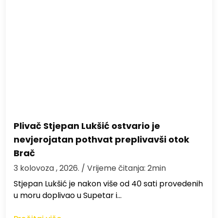
Plivač Stjepan Lukšić ostvario je
nevjerojatan pothvat preplivavši otok
Brač
3 kolovoza , 2026.
/ Vrijeme čitanja: 2min
St​jepan Lukšić je nakon više od 40 sati provedenih
u moru doplivao u Supetar i…