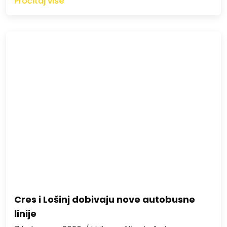
Pročitaj više
Cres i Lošinj dobivaju nove autobusne
linije