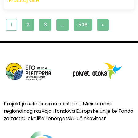
Pročitaj više
1
2
3
…
506
»
Projekt je sufinanciran od strane Ministarstva
regionalnog razvoja i fondova Europske unije te Fonda
za zaštitu okoliša i energetsku učinkovitost