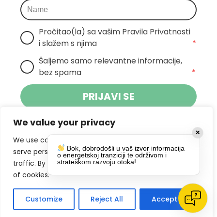
Pročitao(la) sa vašim Pravila Privatnosti 
i slažem s njima
*
Šaljemo samo relevantne informacije, 
bez spama
*
PRIJAVI SE
We value your privacy
Klikom na gumb dajete suglasnost za
✕
primanje novosti Pokreta Otoka te se
We use cookies to enhance your browsing experience,
Bok, dobrodošli u vaš izvor informacija
politikom privatnosti.
slažete s
serve personalized ads or content, and analyze our
o energetskoj tranziciji te održivom i
strateškom razvoju otoka!
traffic. By clicking "Accept All", you consent to our use
DRUŠTVENE MREŽE
of cookies.
Customize
Reject All
Accept All