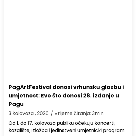
PagArtFestival donosi vrhunsku glazbu i
umjetnost: Evo što donosi 28. izdanje u
Pagu
3 kolovoza , 2026.
/ Vrijeme čitanja: 3min
Od 1. do 17. kolovoza publiku očekuju koncerti,
kazalište, izložba i jedinstveni umjetnički program