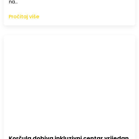
na…
Pročitaj više
Korčula dobiva inkluzivni centar vrijedan