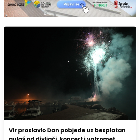
Vir proslavio Dan pobjede uz besplatan
gulaš od divljači, koncert i vatromet