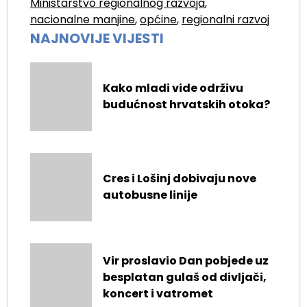
Ministarstvo regionalnog razvoja
,
nacionalne manjine
,
općine
,
regionalni razvoj
NAJNOVIJE VIJESTI
Kako mladi vide održivu
budućnost hrvatskih otoka?
Cres i Lošinj dobivaju nove
autobusne linije
Vir proslavio Dan pobjede uz
besplatan gulaš od divljači,
koncert i vatromet