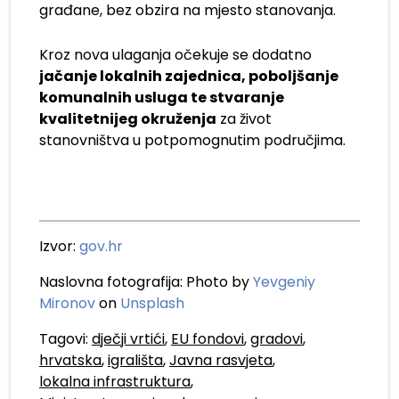
građane, bez obzira na mjesto stanovanja.
Kroz nova ulaganja očekuje se dodatno
jačanje lokalnih zajednica, poboljšanje
komunalnih usluga te stvaranje
kvalitetnijeg okruženja
za život
stanovništva u potpomognutim područjima.
Izvor:
gov.hr
Naslovna fotografija: Photo by
Yevgeniy
Mironov
on
Unspl
ash
Tagovi:
dječji vrtići
,
EU fondovi
,
gradovi
,
hrvatska
,
igrališta
,
Javna rasvjeta
,
lokalna infrastruktura
,