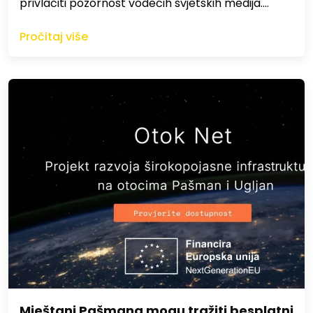
privlačiti pozornost vodećih svjetskih medija.…
Pročitaj više
Mještani Pašmana mogu tražiti besplatni