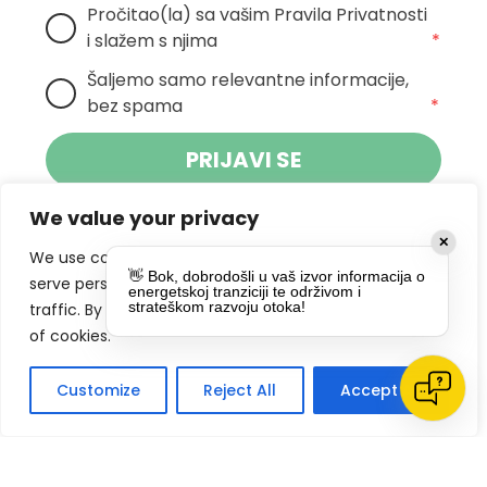
Pročitao(la) sa vašim Pravila Privatnosti 
i slažem s njima
*
Šaljemo samo relevantne informacije, 
bez spama
*
PRIJAVI SE
We value your privacy
Klikom na gumb dajete suglasnost za
✕
primanje novosti Pokreta Otoka te se
We use cookies to enhance your browsing experience,
👋 Bok, dobrodošli u vaš izvor informacija o
politikom privatnosti.
slažete s
serve personalized ads or content, and analyze our
energetskoj tranziciji te održivom i
strateškom razvoju otoka!
traffic. By clicking "Accept All", you consent to our use
DRUŠTVENE MREŽE
of cookies.
Customize
Reject All
Accept All