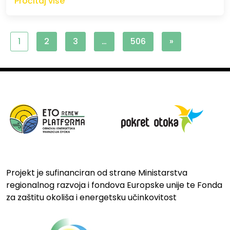
Pročitaj više
1
2
3
…
506
»
Projekt je sufinanciran od strane Ministarstva
regionalnog razvoja i fondova Europske unije te Fonda
za zaštitu okoliša i energetsku učinkovitost