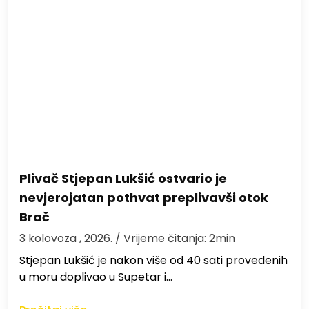
Plivač Stjepan Lukšić ostvario je
nevjerojatan pothvat preplivavši otok
Brač
3 kolovoza , 2026.
/ Vrijeme čitanja: 2min
St​jepan Lukšić je nakon više od 40 sati provedenih
u moru doplivao u Supetar i…