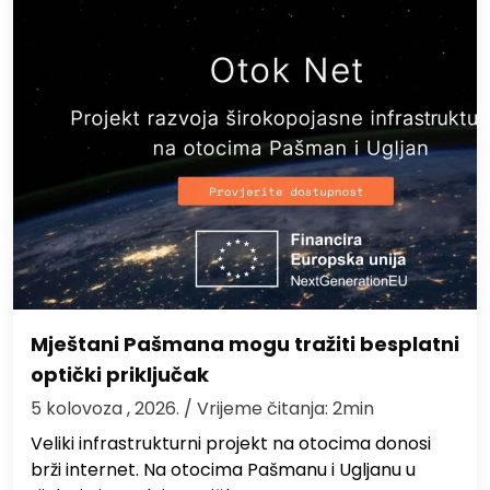
Mještani Pašmana mogu tražiti besplatni
optički priključak
5 kolovoza , 2026.
/ Vrijeme čitanja: 2min
Veliki infrastrukturni projekt na otocima donosi
brži internet. Na otocima Pašmanu i Ugljanu u