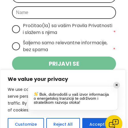
Pročitao(la) sa vašim Pravila Privatnosti 
i slažem s njima
*
Šaljemo samo relevantne informacije, 
bez spama
*
PRIJAVI SE
We value your privacy
Klikom na gumb dajete suglasnost za
✕
primanje novosti Pokreta Otoka te se
We use cookies to enhance your browsing experience,
Bok, dobrodošli u vaš izvor informacija
politikom privatnosti.
slažete s
serve personalized ads or content, and analyze our
o energetskoj tranziciji te održivom i
strateškom razvoju otoka!
traffic. By clicking "Accept All", you consent to our use
DRUŠTVENE MREŽE
of cookies.
Customize
Reject All
Accept All