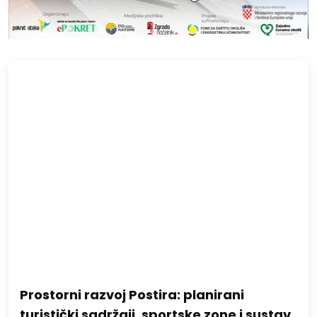
Prostorni razvoj Postira: planirani
turistički sadržaji, sportske zone i sustav