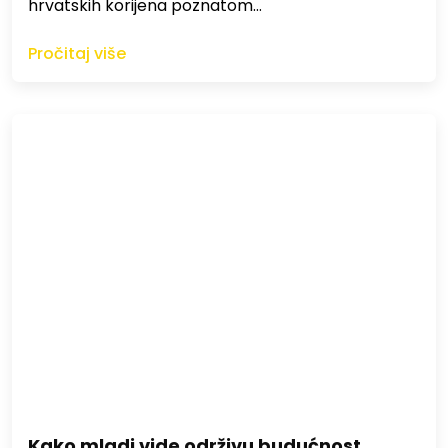
hrvatskih korijena poznatom…
Pročitaj više
Kako mladi vide održivu budućnost