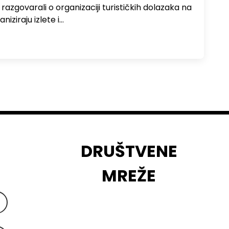
zgovarali o organizaciji turističkih dolazaka na
niziraju izlete i…
DRUŠTVENE
MREŽE