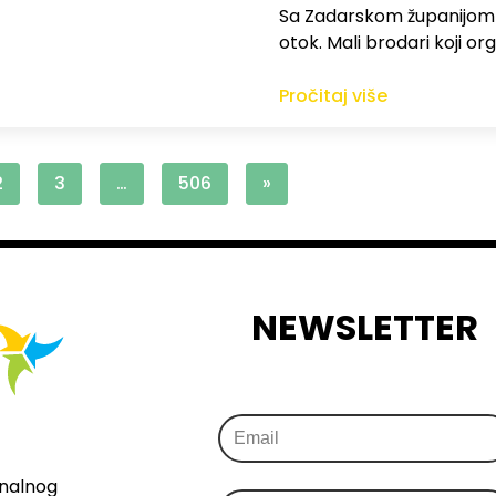
Sa Zadarskom županijom ra
otok. Mali brodari koji orga
Pročitaj više
2
3
…
506
»
NEWSLETTER
onalnog