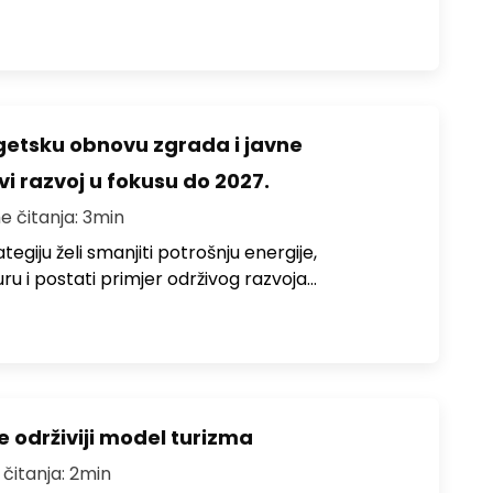
rgetsku obnovu zgrada i javne
vi razvoj u fokusu do 2027.
e čitanja: 3min
egiju želi smanjiti potrošnju energije,
uru i postati primjer održivog razvoja…
e održiviji model turizma
 čitanja: 2min