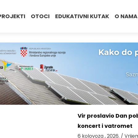
PROJEKTI
OTOCI
EDUKATIVNI KUTAK
O NAMA
Vir proslavio Dan po
koncert i vatromet
6 kolovoza , 2026.
/ Vrije