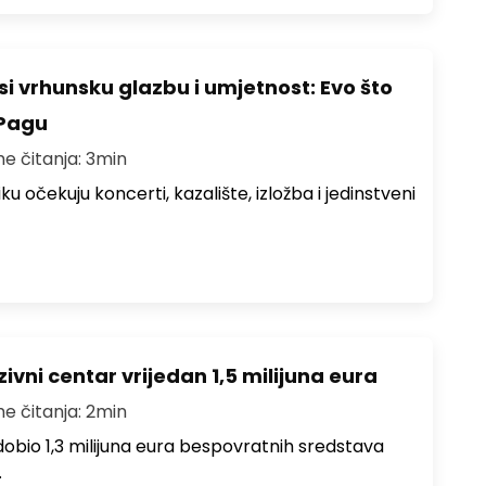
i vrhunsku glazbu i umjetnost: Evo što
 Pagu
me čitanja: 3min
ku očekuju koncerti, kazalište, izložba i jedinstveni
ivni centar vrijedan 1,5 milijuna eura
me čitanja: 2min
i dobio 1,3 milijuna eura bespovratnih sredstava
…