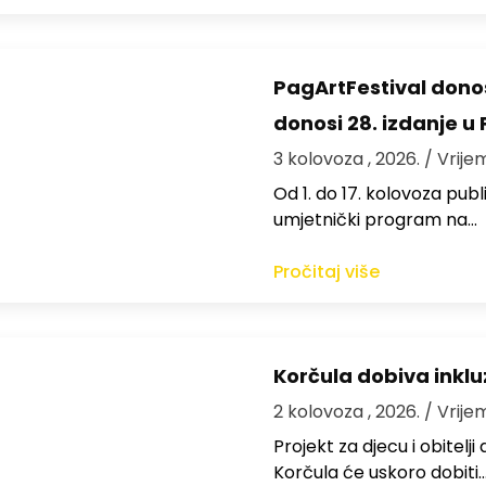
PagArtFestival donos
donosi 28. izdanje u
3 kolovoza , 2026.
/ Vrije
Od 1. do 17. kolovoza publi
umjetnički program na…
Pročitaj više
Korčula dobiva inkluz
2 kolovoza , 2026.
/ Vrije
Projekt za djecu i obitelj
Korčula će uskoro dobiti