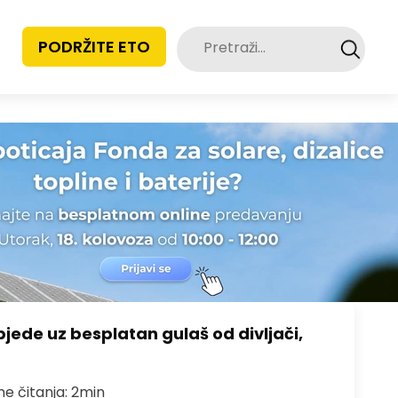
Pretraži:
PODRŽITE ETO
bjede uz besplatan gulaš od divljači,
me čitanja: 2min