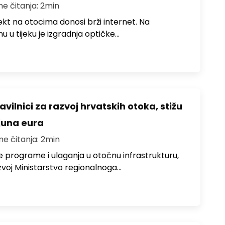
me čitanja: 2min
jekt na otocima donosi brži internet. Na
 u tijeku je izgradnja optičke…
avilnici za razvoj hrvatskih otoka, stižu
ijuna eura
me čitanja: 2min
e programe i ulaganja u otočnu infrastrukturu,
zvoj Ministarstvo regionalnoga…