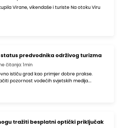
upila Virane, vikendaše i turiste Na otoku Viru
 status predvodnika održivog turizma
me čitanja: 1min
no ističu grad kao primjer dobre prakse.
ačiti pozornost vodećih svjetskih medija.…
u tražiti besplatni optički priključak