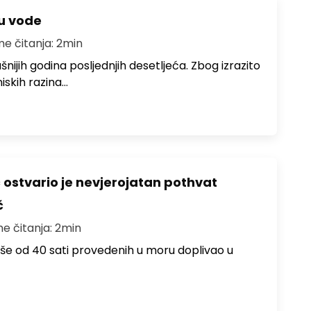
ju vode
me čitanja: 2min
ušnijih godina posljednjih desetljeća. Zbog izrazito
iskih razina…
ć ostvario je nevjerojatan pothvat
č
me čitanja: 2min
više od 40 sati provedenih u moru doplivao u