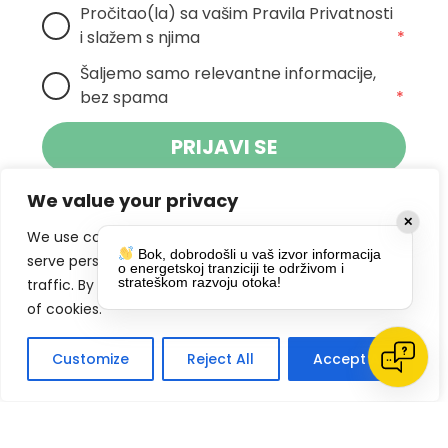
Pročitao(la) sa vašim Pravila Privatnosti 
i slažem s njima
*
Šaljemo samo relevantne informacije, 
bez spama
*
PRIJAVI SE
We value your privacy
Klikom na gumb dajete suglasnost za
✕
primanje novosti Pokreta Otoka te se
We use cookies to enhance your browsing experience,
Bok, dobrodošli u vaš izvor informacija
politikom privatnosti.
slažete s
serve personalized ads or content, and analyze our
o energetskoj tranziciji te održivom i
strateškom razvoju otoka!
traffic. By clicking "Accept All", you consent to our use
DRUŠTVENE MREŽE
of cookies.
Customize
Reject All
Accept All