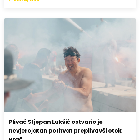
Plivač Stjepan Lukšić ostvario je
nevjerojatan pothvat preplivavši otok
Brač