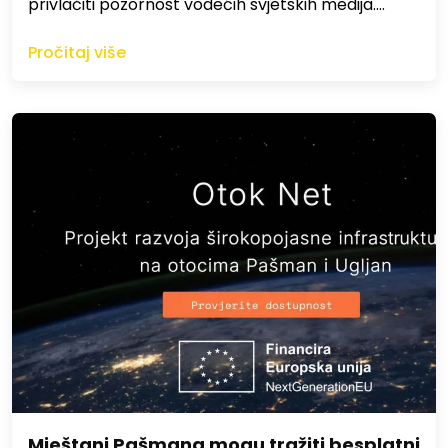
privlačiti pozornost vodećih svjetskih medija.…
Pročitaj više
Mještani Pašmana mogu tražiti besplatni