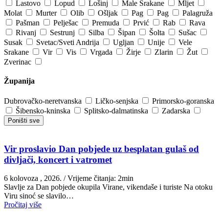
Lastovo
Lopud
Lošinj
Male Srakane
Mljet
Molat
Murter
Olib
Ošljak
Pag
Pag
Palagruža
Pašman
Pelješac
Premuda
Prvić
Rab
Rava
Rivanj
Sestrunj
Silba
Šipan
Šolta
Sušac
Susak
Svetac/Sveti Andrija
Ugljan
Unije
Vele
Srakane
Vir
Vis
Vrgada
Žirje
Zlarin
Žut
Zverinac
Županija
Dubrovačko-neretvanska
Ličko-senjska
Primorsko-goranska
Šibensko-kninska
Splitsko-dalmatinska
Zadarska
Poništi sve
Vir proslavio Dan pobjede uz besplatan gulaš od
divljači, koncert i vatromet
6 kolovoza , 2026.
/ Vrijeme čitanja: 2min
Slavlje za Dan pobjede okupila Virane, vikendaše i turiste Na otoku
Viru sinoć se slavilo…
Pročitaj više