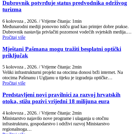
Dubrovnik potvrđuje status predvodnika održivog
turizma
6 kolovoza , 2026.
/ Vrijeme čitanja: 1min
Međunarodni mediji ponovno ističu grad kao primjer dobre prakse.
Dubrovnik nastavlja privlačiti pozornost vodećih svjetskih medija.…
Pročitaj više
Mještani Pašmana mogu tražiti besplatni optički
priključak
5 kolovoza , 2026.
/ Vrijeme čitanja: 2min
Veliki infrastrukturni projekt na otocima donosi brži internet. Na
otocima Pašmanu i Ugljanu u tijeku je izgradnja optičke…
Pročitaj više
Predstavljeni novi pravilnici za razvoj hrvatskih
otoka, stižu pozivi vrijedni 18 milijuna eura
4 kolovoza , 2026.
/ Vrijeme čitanja: 2min
Ministarstvo najavilo nove programe i ulaganja u otočnu
infrastrukturu, gospodarstvo i održivi razvoj Ministarstvo
regionalnoga…