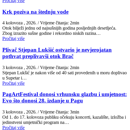
Pročitaj više
Krk poziva na štednju vode
4 kolovoza , 2026.
/ Vrijeme čitanja: 2min
Otok bilježi jednu od najsušnijih godina posljednjih desetljeća.
Zbog izrazito sušne godine i rekordno niskih razina…
Pročitaj više
Plivač Stjepan Lukšić ostvario je nevjerojatan
pothvat preplivavši otok Brač
3 kolovoza , 2026.
/ Vrijeme čitanja: 2min
St​jepan Lukšić je nakon više od 40 sati provedenih u moru doplivao
u Supetar i…
Pročitaj više
PagArtFestival donosi vrhunsku glazbu i umjetnost:
Evo što donosi 28. izdanje u Pagu
3 kolovoza , 2026.
/ Vrijeme čitanja: 3min
Od 1. do 17. kolovoza publiku očekuju koncerti, kazalište, izložba i
jedinstveni umjetnički program na…
Pročitaj više