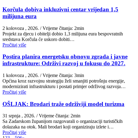
Korčula dobiva inkluzivni centar vrijedan 1,5
milijuna eura
2 kolovoza , 2026.
/ Vrijeme čitanja: 2min
Projekt za djecu i obitelji dobio 1,3 milijuna eura bespovratnih
sredstava Korčula će uskoro dobiti…
Pročitaj više
Postira planira energetsku obnovu zgrada i javne
infrastrukture: Održivi razvoj u fokusu do 2027.
1 kolovoza , 2026.
/ Vrijeme čitanja: 3min
Općina kroz razvojnu strategiju želi smanjiti potrošnju energije,
modernizirati infrastrukturu i postati primjer održivog razvoja…
Pročitaj više
OŠLJAK: Brodari traže održiviji model turizma
31 srpnja , 2026.
/ Vrijeme čitanja: 2min
Sa Zadarskom županijom razgovarali o organizaciji turističkih
dolazaka na otok. Mali brodari koji organiziraju izlete i…
Pročitaj više
1
2
3
…
506
»