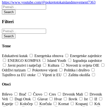
https://www.youtube.com/@pokretotokaislandmovement7363
Pretraži:
Search
Filteri
Pretraži:
Search
Teme
Edukativni kutak
Energetska obnova
Energetske zajednice
ENERGO KOMPAS
Island Youth
Izgradnja zajednice
Javni pozivi i natječaji
Kultura
Novosti iz svijeta OIE
Održivi turizam
Pokretove vijesti
Politika i društvo
Tajništvo za EU otoke
Vijesti iz EU
Zaštita okoliša
Otoci
Biševo
Brač
Čiovo
Cres
Drvenik Mali
Drvenik
Veli
Dugi Otok
Glavat
Hvar
Ilovik
Ist
Iž
Kaprije
Koločep
Korčula
Kornat
Krapanj
Krk