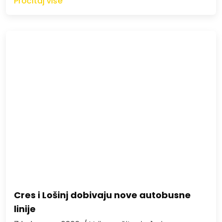
Pročitaj više
Cres i Lošinj dobivaju nove autobusne
linije