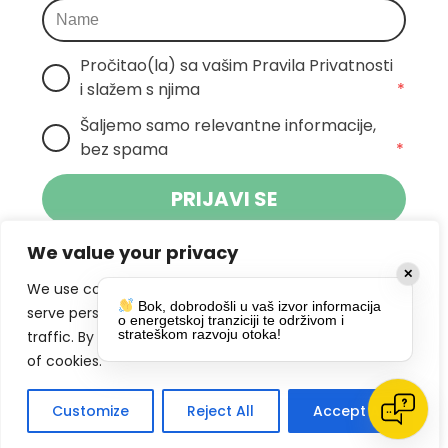
Pročitao(la) sa vašim Pravila Privatnosti 
i slažem s njima
*
Šaljemo samo relevantne informacije, 
bez spama
*
PRIJAVI SE
We value your privacy
Klikom na gumb dajete suglasnost za
✕
primanje novosti Pokreta Otoka te se
We use cookies to enhance your browsing experience,
Bok, dobrodošli u vaš izvor informacija
politikom privatnosti.
slažete s
serve personalized ads or content, and analyze our
o energetskoj tranziciji te održivom i
strateškom razvoju otoka!
traffic. By clicking "Accept All", you consent to our use
DRUŠTVENE MREŽE
of cookies.
Customize
Reject All
Accept All