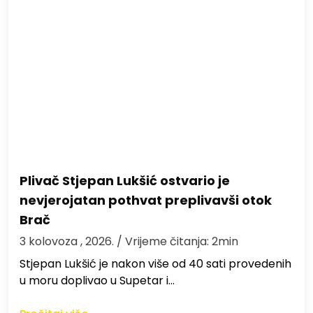
Plivač Stjepan Lukšić ostvario je
nevjerojatan pothvat preplivavši otok
Brač
3 kolovoza , 2026.
/ Vrijeme čitanja: 2min
St​jepan Lukšić je nakon više od 40 sati provedenih
u moru doplivao u Supetar i…