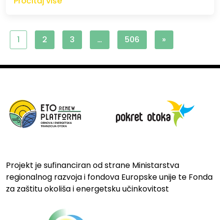
Pročitaj više
1
2
3
…
506
»
Projekt je sufinanciran od strane Ministarstva
regionalnog razvoja i fondova Europske unije te Fonda
za zaštitu okoliša i energetsku učinkovitost