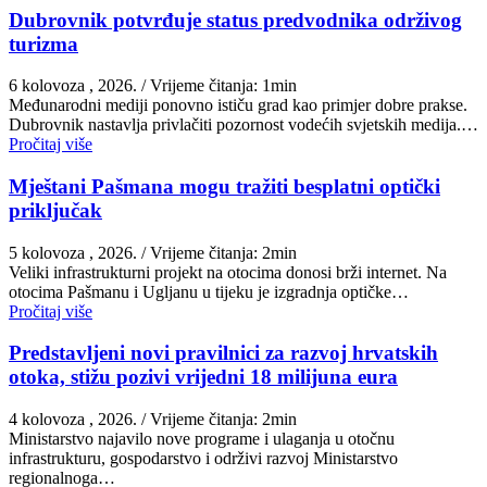
Dubrovnik potvrđuje status predvodnika održivog
turizma
6 kolovoza , 2026.
/ Vrijeme čitanja: 1min
Međunarodni mediji ponovno ističu grad kao primjer dobre prakse.
Dubrovnik nastavlja privlačiti pozornost vodećih svjetskih medija.…
Pročitaj više
Mještani Pašmana mogu tražiti besplatni optički
priključak
5 kolovoza , 2026.
/ Vrijeme čitanja: 2min
Veliki infrastrukturni projekt na otocima donosi brži internet. Na
otocima Pašmanu i Ugljanu u tijeku je izgradnja optičke…
Pročitaj više
Predstavljeni novi pravilnici za razvoj hrvatskih
otoka, stižu pozivi vrijedni 18 milijuna eura
4 kolovoza , 2026.
/ Vrijeme čitanja: 2min
Ministarstvo najavilo nove programe i ulaganja u otočnu
infrastrukturu, gospodarstvo i održivi razvoj Ministarstvo
regionalnoga…