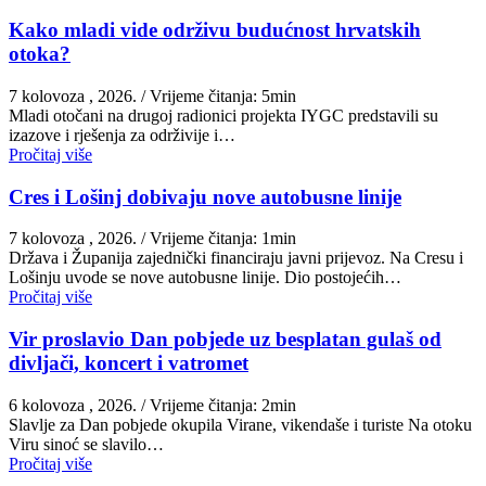
Kako mladi vide održivu budućnost hrvatskih
otoka?
7 kolovoza , 2026.
/ Vrijeme čitanja: 5min
Mladi otočani na drugoj radionici projekta IYGC predstavili su
izazove i rješenja za održivije i…
Pročitaj više
Cres i Lošinj dobivaju nove autobusne linije
7 kolovoza , 2026.
/ Vrijeme čitanja: 1min
Država i Županija zajednički financiraju javni prijevoz. Na Cresu i
Lošinju uvode se nove autobusne linije. Dio postojećih…
Pročitaj više
Vir proslavio Dan pobjede uz besplatan gulaš od
divljači, koncert i vatromet
6 kolovoza , 2026.
/ Vrijeme čitanja: 2min
Slavlje za Dan pobjede okupila Virane, vikendaše i turiste Na otoku
Viru sinoć se slavilo…
Pročitaj više