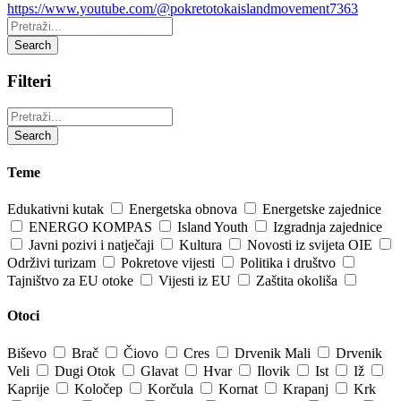
https://www.youtube.com/@pokretotokaislandmovement7363
Pretraži:
Search
Filteri
Pretraži:
Search
Teme
Edukativni kutak
Energetska obnova
Energetske zajednice
ENERGO KOMPAS
Island Youth
Izgradnja zajednice
Javni pozivi i natječaji
Kultura
Novosti iz svijeta OIE
Održivi turizam
Pokretove vijesti
Politika i društvo
Tajništvo za EU otoke
Vijesti iz EU
Zaštita okoliša
Otoci
Biševo
Brač
Čiovo
Cres
Drvenik Mali
Drvenik
Veli
Dugi Otok
Glavat
Hvar
Ilovik
Ist
Iž
Kaprije
Koločep
Korčula
Kornat
Krapanj
Krk