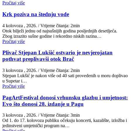
Pročitaj više
Krk poziva na štednju vode
4 kolovoza , 2026.
/ Vrijeme čitanja: 2min
Otok bilježi jednu od najsušnijih godina posljednjih desetljeća.
Zbog izrazito sušne godine i rekordno niskih razina…
Pročitaj više
Plivač Stjepan Lukšić ostvario je nevjerojatan
pothvat preplivavši otok Brač
3 kolovoza , 2026.
/ Vrijeme čitanja: 2min
St​jepan Lukšić je nakon više od 40 sati provedenih u moru doplivao
u Supetar i…
Pročitaj više
PagArtFestival donosi vrhunsku glazbu i umjetnost:
Evo što donosi 28. izdanje u Pagu
3 kolovoza , 2026.
/ Vrijeme čitanja: 3min
Od 1. do 17. kolovoza publiku očekuju koncerti, kazalište, izložba i
jedinstveni umjetnički program na…
Pročitaj više