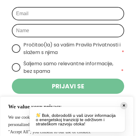
Pročitao(la) sa vašim Pravila Privatnosti i 
slažem s njima
*
Šaljemo samo relevantne informacije, 
bez spama
*
PRIJAVI SE
Klikom na gumb dajete suglasnost za primanje novosti Pokreta
We value your privacy
✕
Otoka te se slažete s
politikom privatnosti.
Bok, dobrodošli u vaš izvor informacija
We use cookies to enhance your browsing experience, serve
o energetskoj tranziciji te održivom i
Društvene mreže
strateškom razvoju otoka!
personalized ads or content, and analyze our traffic. By clicking
"Accept All", you consent to our use of cookies.
https://www.facebook.com/PokretOtoka