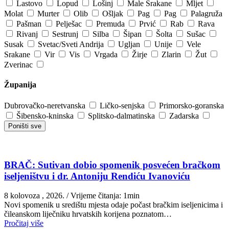
Lastovo
Lopud
Lošinj
Male Srakane
Mljet
Molat
Murter
Olib
Ošljak
Pag
Pag
Palagruža
Pašman
Pelješac
Premuda
Prvić
Rab
Rava
Rivanj
Sestrunj
Silba
Šipan
Šolta
Sušac
Susak
Svetac/Sveti Andrija
Ugljan
Unije
Vele
Srakane
Vir
Vis
Vrgada
Žirje
Zlarin
Žut
Zverinac
Županija
Dubrovačko-neretvanska
Ličko-senjska
Primorsko-goranska
Šibensko-kninska
Splitsko-dalmatinska
Zadarska
Poništi sve
BRAČ: Sutivan dobio spomenik posvećen bračkom
iseljeništvu i dr. Antoniju Rendiću Ivanoviću
8 kolovoza , 2026.
/ Vrijeme čitanja: 1min
Novi spomenik u središtu mjesta odaje počast bračkim iseljenicima i
čileanskom liječniku hrvatskih korijena poznatom…
Pročitaj više