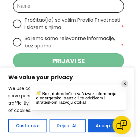
Pročitao(la) sa vašim Pravila Privatnosti 
i slažem s njima
*
Šaljemo samo relevantne informacije, 
bez spama
*
PRIJAVI SE
We value your privacy
Klikom na gumb dajete suglasnost za
✕
primanje novosti Pokreta Otoka te se
We use cookies to enhance your browsing experience,
Bok, dobrodošli u vaš izvor informacija
politikom privatnosti.
slažete s
serve personalized ads or content, and analyze our
o energetskoj tranziciji te održivom i
strateškom razvoju otoka!
traffic. By clicking "Accept All", you consent to our use
DRUŠTVENE MREŽE
of cookies.
Customize
Reject All
Accept All