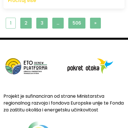
Pročitaj više
1
2
3
…
506
»
Projekt je sufinanciran od strane Ministarstva
regionalnog razvoja i fondova Europske unije te Fonda
za zaštitu okoliša i energetsku učinkovitost