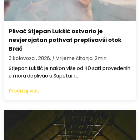
Plivač Stjepan Lukšić ostvario je
nevjerojatan pothvat preplivavši otok
Brač
3 kolovoza , 2026.
/ Vrijeme čitanja: 2min
St​jepan Lukšić je nakon više od 40 sati provedenih
u moru doplivao u Supetar i…
Pročitaj više