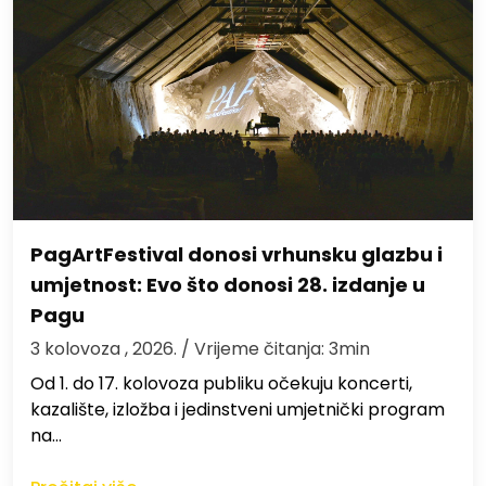
PagArtFestival donosi vrhunsku glazbu i
umjetnost: Evo što donosi 28. izdanje u
Pagu
3 kolovoza , 2026.
/ Vrijeme čitanja: 3min
Od 1. do 17. kolovoza publiku očekuju koncerti,
kazalište, izložba i jedinstveni umjetnički program
na…