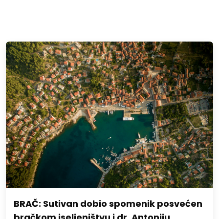
BRAČ: Sutivan dobio spomenik posvećen
bračkom iseljeništvu i dr. Antoniju