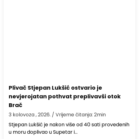
Plivač Stjepan Lukšić ostvario je
nevjerojatan pothvat preplivavši otok
Brač
3 kolovoza , 2026.
/ Vrijeme čitanja: 2min
St​jepan Lukšić je nakon više od 40 sati provedenih
u moru doplivao u Supetar i…