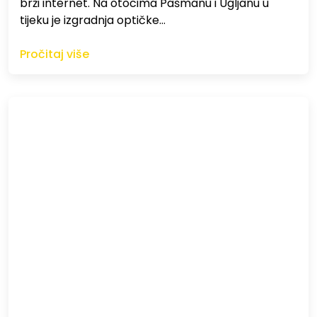
brži internet. Na otocima Pašmanu i Ugljanu u
tijeku je izgradnja optičke…
Pročitaj više