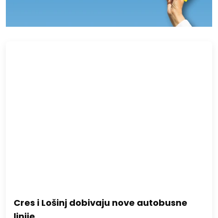
Cres i Lošinj dobivaju nove autobusne
linije