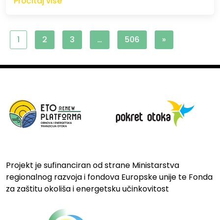
Pročitaj više
1
2
3
…
506
»
Projekt je sufinanciran od strane Ministarstva
regionalnog razvoja i fondova Europske unije te Fonda
za zaštitu okoliša i energetsku učinkovitost