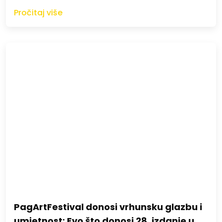
Pročitaj više
PagArtFestival donosi vrhunsku glazbu i
umjetnost: Evo što donosi 28. izdanje u