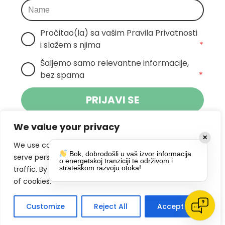
Pročitao(la) sa vašim Pravila Privatnosti 
i slažem s njima
*
Šaljemo samo relevantne informacije, 
bez spama
*
PRIJAVI SE
We value your privacy
Klikom na gumb dajete suglasnost za
✕
primanje novosti Pokreta Otoka te se
We use cookies to enhance your browsing experience,
Bok, dobrodošli u vaš izvor informacija
politikom privatnosti.
slažete s
serve personalized ads or content, and analyze our
o energetskoj tranziciji te održivom i
strateškom razvoju otoka!
traffic. By clicking "Accept All", you consent to our use
DRUŠTVENE MREŽE
of cookies.
Customize
Reject All
Accept All