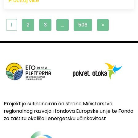
Pročitaj više
1
2
3
…
506
»
Projekt je sufinanciran od strane Ministarstva
regionalnog razvoja i fondova Europske unije te Fonda
za zaštitu okoliša i energetsku učinkovitost