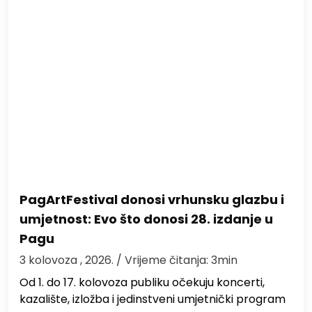
PagArtFestival donosi vrhunsku glazbu i
umjetnost: Evo što donosi 28. izdanje u
Pagu
3 kolovoza , 2026.
/ Vrijeme čitanja: 3min
Od 1. do 17. kolovoza publiku očekuju koncerti,
kazalište, izložba i jedinstveni umjetnički program