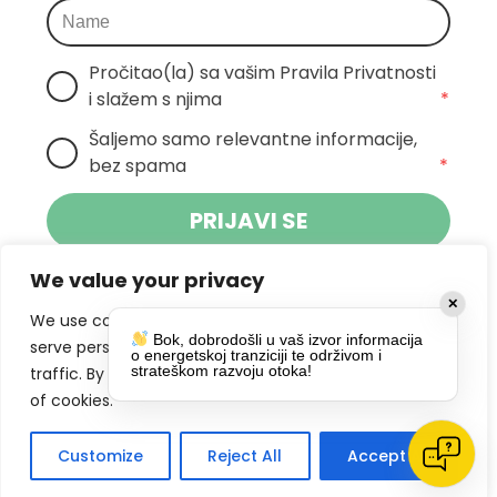
Pročitao(la) sa vašim Pravila Privatnosti 
i slažem s njima
*
Šaljemo samo relevantne informacije, 
bez spama
*
PRIJAVI SE
We value your privacy
Klikom na gumb dajete suglasnost za
✕
primanje novosti Pokreta Otoka te se
We use cookies to enhance your browsing experience,
Bok, dobrodošli u vaš izvor informacija
politikom privatnosti.
slažete s
serve personalized ads or content, and analyze our
o energetskoj tranziciji te održivom i
strateškom razvoju otoka!
traffic. By clicking "Accept All", you consent to our use
DRUŠTVENE MREŽE
of cookies.
Customize
Reject All
Accept All