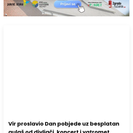
Vir proslavio Dan pobjede uz besplatan
gulaš od divljači, koncert i vatromet