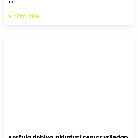
na…
Pročitaj više
Korčula dobiva inkluzivni centar vrijedan