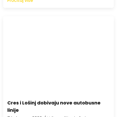
Pročitaj više
Cres i Lošinj dobivaju nove autobusne
linije