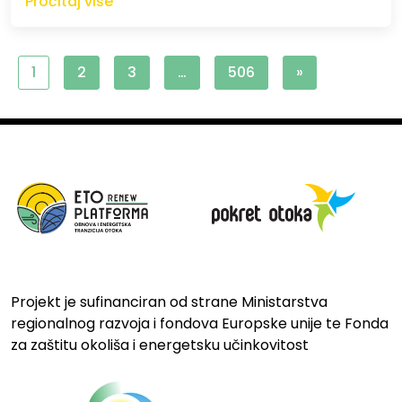
Pročitaj više
1
2
3
…
506
»
Projekt je sufinanciran od strane Ministarstva
regionalnog razvoja i fondova Europske unije te Fonda
za zaštitu okoliša i energetsku učinkovitost