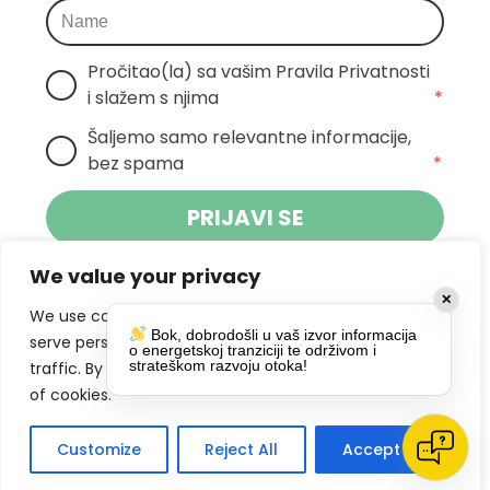
Pročitao(la) sa vašim Pravila Privatnosti 
i slažem s njima
*
Šaljemo samo relevantne informacije, 
bez spama
*
PRIJAVI SE
We value your privacy
Klikom na gumb dajete suglasnost za
✕
primanje novosti Pokreta Otoka te se
We use cookies to enhance your browsing experience,
Bok, dobrodošli u vaš izvor informacija
politikom privatnosti.
slažete s
serve personalized ads or content, and analyze our
o energetskoj tranziciji te održivom i
strateškom razvoju otoka!
traffic. By clicking "Accept All", you consent to our use
DRUŠTVENE MREŽE
of cookies.
Customize
Reject All
Accept All