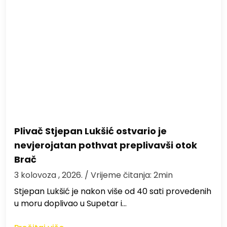
Plivač Stjepan Lukšić ostvario je
nevjerojatan pothvat preplivavši otok
Brač
3 kolovoza , 2026.
/ Vrijeme čitanja: 2min
St​jepan Lukšić je nakon više od 40 sati provedenih
u moru doplivao u Supetar i…