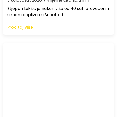
3 kolovoza , 2026.
/ Vrijeme čitanja: 2min
St​jepan Lukšić je nakon više od 40 sati provedenih
u moru doplivao u Supetar i…
Pročitaj više