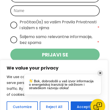
Pročitao(la) sa vašim Pravila Privatnosti 
i slažem s njima
*
Šaljemo samo relevantne informacije, 
bez spama
*
PRIJAVI SE
We value your privacy
Klikom na gumb dajete suglasnost za
✕
primanje novosti Pokreta Otoka te se
We use cookies to enhance your browsing experience,
Bok, dobrodošli u vaš izvor informacija
politikom privatnosti.
slažete s
serve personalized ads or content, and analyze our
o energetskoj tranziciji te održivom i
strateškom razvoju otoka!
traffic. By clicking "Accept All", you consent to our use
DRUŠTVENE MREŽE
of cookies.
Customize
Reject All
Accept All