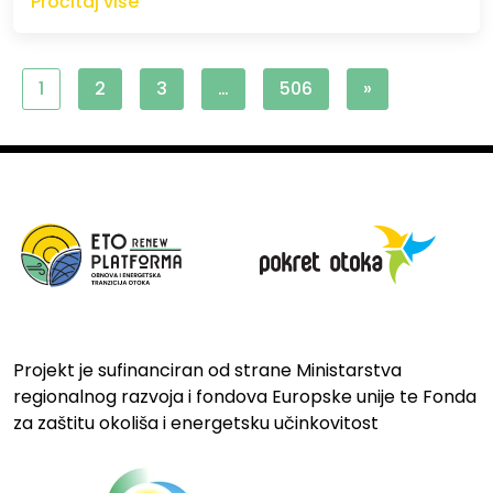
Pročitaj više
1
2
3
…
506
»
Projekt je sufinanciran od strane Ministarstva
regionalnog razvoja i fondova Europske unije te Fonda
za zaštitu okoliša i energetsku učinkovitost