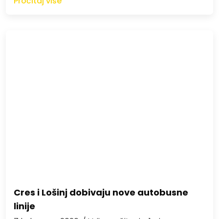
Pročitaj više
Cres i Lošinj dobivaju nove autobusne
linije