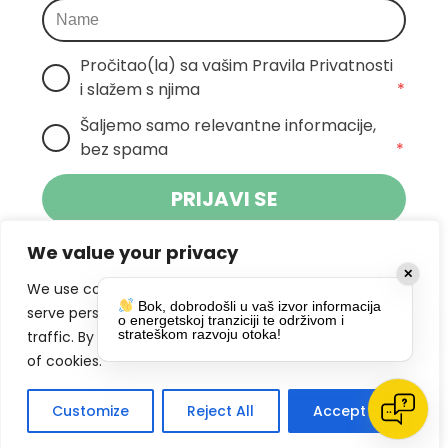
Pročitao(la) sa vašim Pravila Privatnosti 
i slažem s njima
*
Šaljemo samo relevantne informacije, 
bez spama
*
PRIJAVI SE
We value your privacy
Klikom na gumb dajete suglasnost za
✕
primanje novosti Pokreta Otoka te se
We use cookies to enhance your browsing experience,
Bok, dobrodošli u vaš izvor informacija
politikom privatnosti.
slažete s
serve personalized ads or content, and analyze our
o energetskoj tranziciji te održivom i
strateškom razvoju otoka!
traffic. By clicking "Accept All", you consent to our use
DRUŠTVENE MREŽE
of cookies.
Customize
Reject All
Accept All