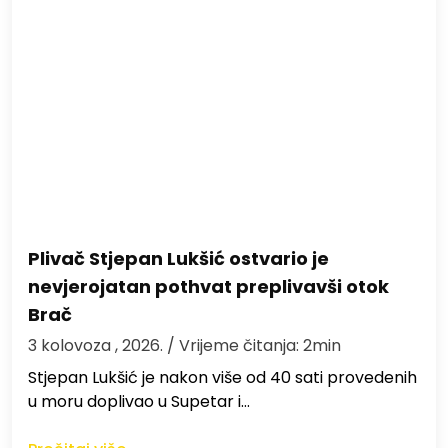
Plivač Stjepan Lukšić ostvario je
nevjerojatan pothvat preplivavši otok
Brač
3 kolovoza , 2026.
/ Vrijeme čitanja: 2min
St​jepan Lukšić je nakon više od 40 sati provedenih
u moru doplivao u Supetar i…