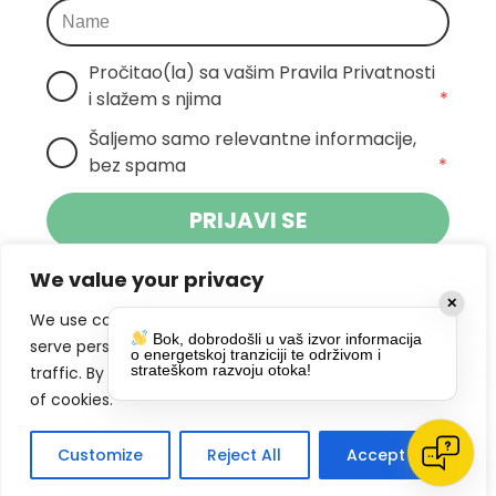
Pročitao(la) sa vašim Pravila Privatnosti 
i slažem s njima
*
Šaljemo samo relevantne informacije, 
bez spama
*
PRIJAVI SE
We value your privacy
Klikom na gumb dajete suglasnost za
✕
primanje novosti Pokreta Otoka te se
We use cookies to enhance your browsing experience,
Bok, dobrodošli u vaš izvor informacija
politikom privatnosti.
slažete s
serve personalized ads or content, and analyze our
o energetskoj tranziciji te održivom i
strateškom razvoju otoka!
traffic. By clicking "Accept All", you consent to our use
DRUŠTVENE MREŽE
of cookies.
Customize
Reject All
Accept All