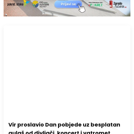
Vir proslavio Dan pobjede uz besplatan
gulaš od divljači, koncert i vatromet