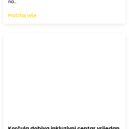
na…
Pročitaj više
Korčula dobiva inkluzivni centar vrijedan