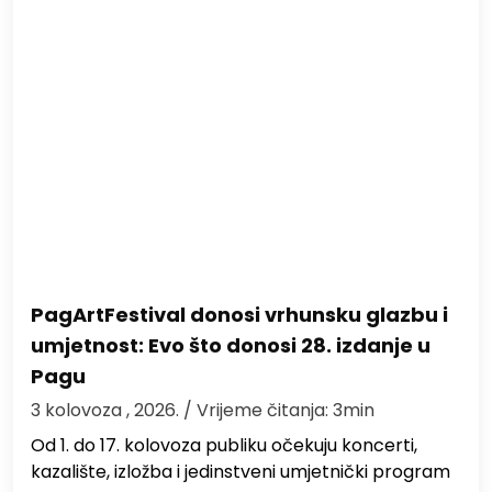
PagArtFestival donosi vrhunsku glazbu i
umjetnost: Evo što donosi 28. izdanje u
Pagu
3 kolovoza , 2026.
/ Vrijeme čitanja: 3min
Od 1. do 17. kolovoza publiku očekuju koncerti,
kazalište, izložba i jedinstveni umjetnički program