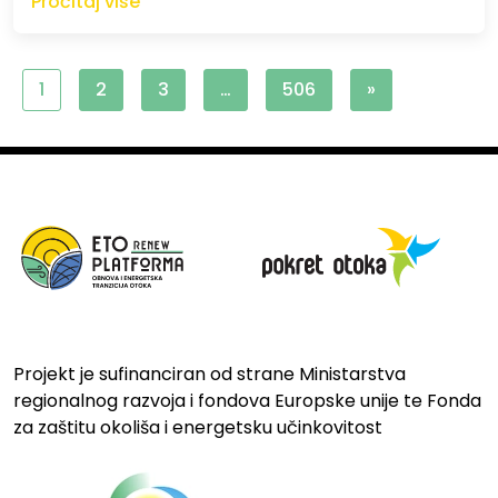
Pročitaj više
1
2
3
…
506
»
Projekt je sufinanciran od strane Ministarstva
regionalnog razvoja i fondova Europske unije te Fonda
za zaštitu okoliša i energetsku učinkovitost