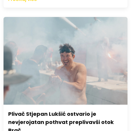
Plivač Stjepan Lukšić ostvario je
nevjerojatan pothvat preplivavši otok
Brač