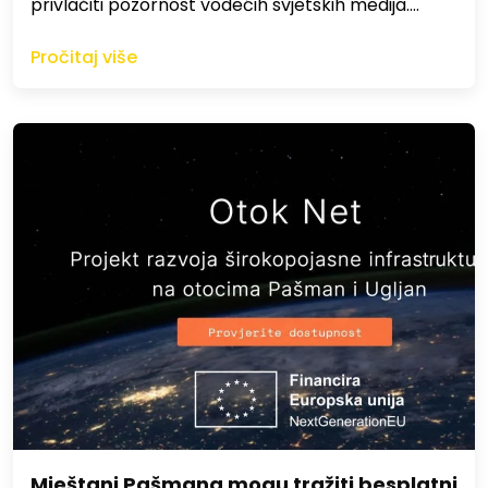
privlačiti pozornost vodećih svjetskih medija.…
Pročitaj više
Mještani Pašmana mogu tražiti besplatni