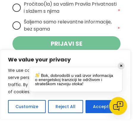
Pročitao(la) sa vašim Pravila Privatnosti 
i slažem s njima
*
Šaljemo samo relevantne informacije, 
bez spama
*
PRIJAVI SE
We value your privacy
Klikom na gumb dajete suglasnost za
✕
primanje novosti Pokreta Otoka te se
We use cookies to enhance your browsing experience,
Bok, dobrodošli u vaš izvor informacija
politikom privatnosti.
slažete s
serve personalized ads or content, and analyze our
o energetskoj tranziciji te održivom i
strateškom razvoju otoka!
traffic. By clicking "Accept All", you consent to our use
DRUŠTVENE MREŽE
of cookies.
Customize
Reject All
Accept All