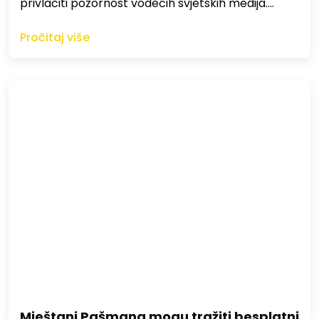
privlačiti pozornost vodećih svjetskih medija.…
Pročitaj više
Mještani Pašmana mogu tražiti besplatni