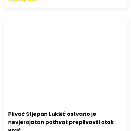
Plivač Stjepan Lukšić ostvario je
nevjerojatan pothvat preplivavši otok
Brač