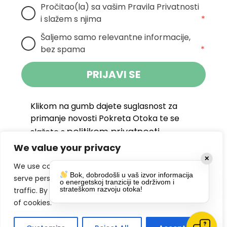
Pročitao(la) sa vašim Pravila Privatnosti 
i slažem s njima
*
Šaljemo samo relevantne informacije, 
bez spama
*
PRIJAVI SE
Klikom na gumb dajete suglasnost za
primanje novosti Pokreta Otoka te se
politikom privatnosti.
slažete s
We value your privacy
DRUŠTVENE MREŽE
✕
We use cookies to enhance your browsing experience,
Bok, dobrodošli u vaš izvor informacija
serve personalized ads or content, and analyze our
o energetskoj tranziciji te održivom i
strateškom razvoju otoka!
traffic. By clicking "Accept All", you consent to our use
of cookies.