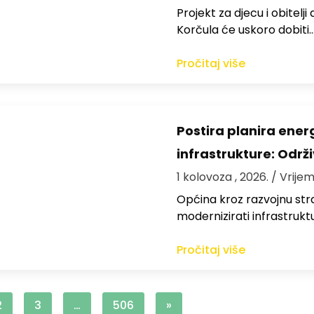
Projekt za djecu i obitelj
Korčula će uskoro dobiti
Pročitaj više
Postira planira ene
infrastrukture: Održi
1 kolovoza , 2026.
/ Vrijem
Općina kroz razvojnu strat
modernizirati infrastrukt
Pročitaj više
2
3
…
506
»