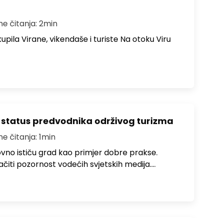
me čitanja: 2min
upila Virane, vikendaše i turiste Na otoku Viru
 status predvodnika održivog turizma
me čitanja: 1min
no ističu grad kao primjer dobre prakse.
ačiti pozornost vodećih svjetskih medija.…