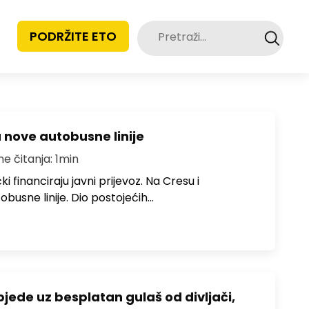
Pretraži:
PODRŽITE ETO
u nove autobusne linije
me čitanja: 1min
i financiraju javni prijevoz. Na Cresu i
obusne linije. Dio postojećih…
bjede uz besplatan gulaš od divljači,