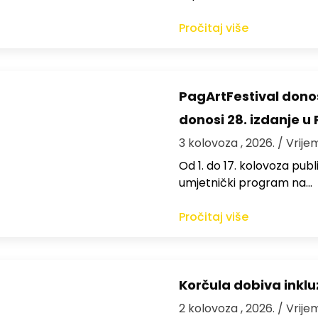
Pročitaj više
PagArtFestival donos
donosi 28. izdanje u
3 kolovoza , 2026.
/ Vrije
Od 1. do 17. kolovoza publi
umjetnički program na…
Pročitaj više
Korčula dobiva inkluz
2 kolovoza , 2026.
/ Vrije