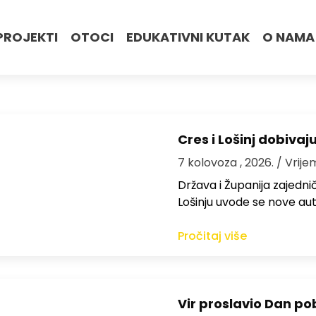
PROJEKTI
OTOCI
EDUKATIVNI KUTAK
O NAMA
Cres i Lošinj dobivaj
7 kolovoza , 2026.
/ Vrije
Država i Županija zajedničk
Lošinju uvode se nove aut
Pročitaj više
Vir proslavio Dan po