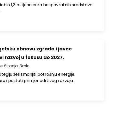
i dobio 1,3 milijuna eura bespovratnih sredstava
…
rgetsku obnovu zgrada i javne
vi razvoj u fokusu do 2027.
e čitanja: 3min
egiju želi smanjiti potrošnju energije,
uru i postati primjer održivog razvoja…