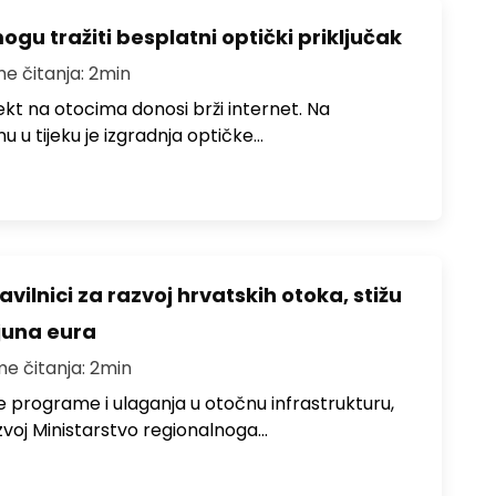
u tražiti besplatni optički priključak
me čitanja: 2min
jekt na otocima donosi brži internet. Na
 u tijeku je izgradnja optičke…
avilnici za razvoj hrvatskih otoka, stižu
ijuna eura
me čitanja: 2min
e programe i ulaganja u otočnu infrastrukturu,
zvoj Ministarstvo regionalnoga…