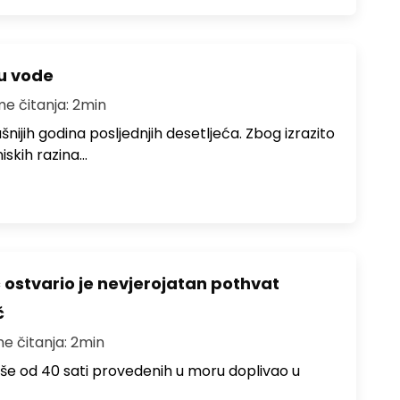
ju vode
me čitanja: 2min
ušnijih godina posljednjih desetljeća. Zbog izrazito
iskih razina…
ć ostvario je nevjerojatan pothvat
č
me čitanja: 2min
više od 40 sati provedenih u moru doplivao u