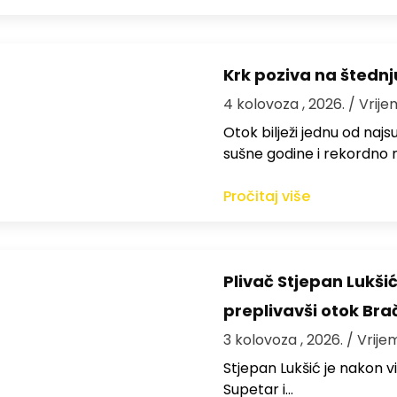
Krk poziva na štedn
4 kolovoza , 2026.
/ Vrije
Otok bilježi jednu od najs
sušne godine i rekordno n
Pročitaj više
Plivač Stjepan Lukši
preplivavši otok Bra
3 kolovoza , 2026.
/ Vrije
St​jepan Lukšić je nakon 
Supetar i…