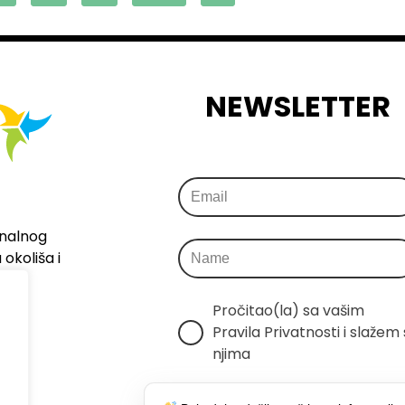
NEWSLETTER
onalnog
okoliša i
Pročitao(la) sa vašim 
Pravila Privatnosti i slažem s
njima
Šaljemo samo relevantne 