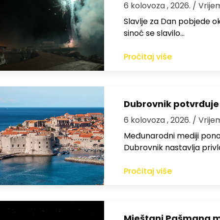
6 kolovoza , 2026.
/ Vrije
Slavlje za Dan pobjede ok
sinoć se slavilo…
Pročitaj više
Dubrovnik potvrđuje
6 kolovoza , 2026.
/ Vrije
Međunarodni mediji ponov
Dubrovnik nastavlja privl
Pročitaj više
Mještani Pašmana mog