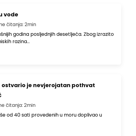
ju vode
me čitanja: 2min
ušnijih godina posljednjih desetljeća. Zbog izrazito
iskih razina…
ć ostvario je nevjerojatan pothvat
č
me čitanja: 2min
više od 40 sati provedenih u moru doplivao u