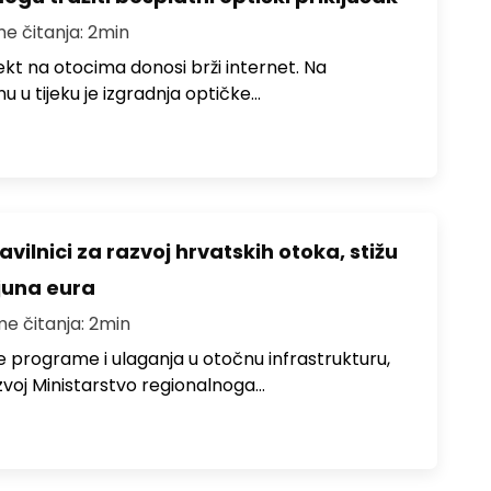
me čitanja: 2min
jekt na otocima donosi brži internet. Na
 u tijeku je izgradnja optičke…
avilnici za razvoj hrvatskih otoka, stižu
ijuna eura
me čitanja: 2min
e programe i ulaganja u otočnu infrastrukturu,
zvoj Ministarstvo regionalnoga…