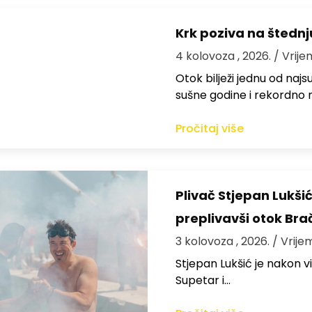
Krk poziva na štedn
4 kolovoza , 2026.
/ Vrije
Otok bilježi jednu od najs
sušne godine i rekordno n
Pročitaj više
Plivač Stjepan Lukši
preplivavši otok Bra
3 kolovoza , 2026.
/ Vrije
St​jepan Lukšić je nakon 
Supetar i…