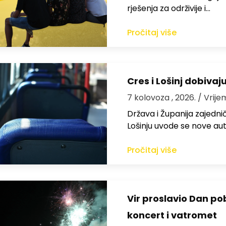
rješenja za održivije i…
Pročitaj više
Cres i Lošinj dobivaj
7 kolovoza , 2026.
/ Vrije
Država i Županija zajedničk
Lošinju uvode se nove aut
Pročitaj više
Vir proslavio Dan po
koncert i vatromet