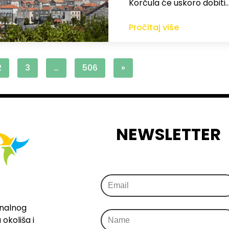
Korčula će uskoro dobiti
Pročitaj više
2
3
…
506
»
NEWSLETTER
onalnog
okoliša i