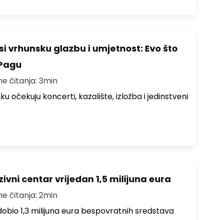
i vrhunsku glazbu i umjetnost: Evo što
 Pagu
me čitanja: 3min
ku očekuju koncerti, kazalište, izložba i jedinstveni
ivni centar vrijedan 1,5 milijuna eura
me čitanja: 2min
i dobio 1,3 milijuna eura bespovratnih sredstava