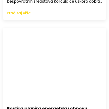
bespovratnih sredstava Korčula će uskoro dobiti…
Pročitaj više
Postira planira energetsku obnovu