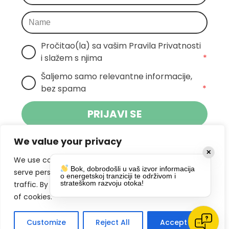
Pročitao(la) sa vašim Pravila Privatnosti 
i slažem s njima
*
Šaljemo samo relevantne informacije, 
bez spama
*
PRIJAVI SE
We value your privacy
Klikom na gumb dajete suglasnost za
✕
primanje novosti Pokreta Otoka te se
We use cookies to enhance your browsing experience,
Bok, dobrodošli u vaš izvor informacija
politikom privatnosti.
slažete s
serve personalized ads or content, and analyze our
o energetskoj tranziciji te održivom i
strateškom razvoju otoka!
traffic. By clicking "Accept All", you consent to our use
DRUŠTVENE MREŽE
of cookies.
Customize
Reject All
Accept All