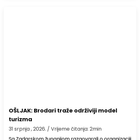
OŠLJAK: Brodari traže održiviji model
turizma
31 srpnja , 2026.
/ Vrijeme čitanja: 2min
Sa Zadarskom županijom razgovarali o organizaciji