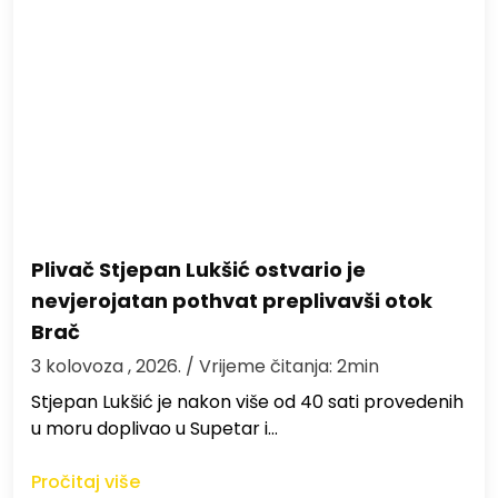
Plivač Stjepan Lukšić ostvario je
nevjerojatan pothvat preplivavši otok
Brač
3 kolovoza , 2026.
/ Vrijeme čitanja: 2min
St​jepan Lukšić je nakon više od 40 sati provedenih
u moru doplivao u Supetar i…
Pročitaj više