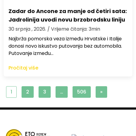
Zadar do Ancone za manje od četiri sata:
Jadrolinija uvodi novu brzobrodsku liniju
30 srpnja , 2026.
/ Vrijeme čitanja: 3min
Najbrža pomorska veza između Hrvatske i Italije
donosi novo iskustvo putovanja bez automobila.
Putovanje između…
Pročitaj više
1
2
3
…
506
»