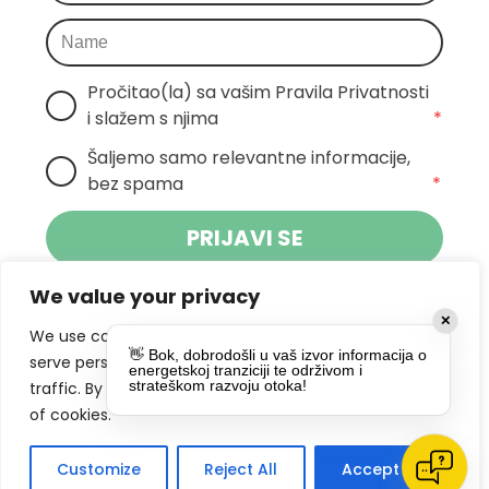
Pročitao(la) sa vašim Pravila Privatnosti 
i slažem s njima
*
Šaljemo samo relevantne informacije, 
bez spama
*
PRIJAVI SE
We value your privacy
Klikom na gumb dajete suglasnost za
✕
primanje novosti Pokreta Otoka te se
We use cookies to enhance your browsing experience,
👋 Bok, dobrodošli u vaš izvor informacija o
politikom privatnosti.
slažete s
serve personalized ads or content, and analyze our
energetskoj tranziciji te održivom i
strateškom razvoju otoka!
traffic. By clicking "Accept All", you consent to our use
DRUŠTVENE MREŽE
of cookies.
Customize
Reject All
Accept All