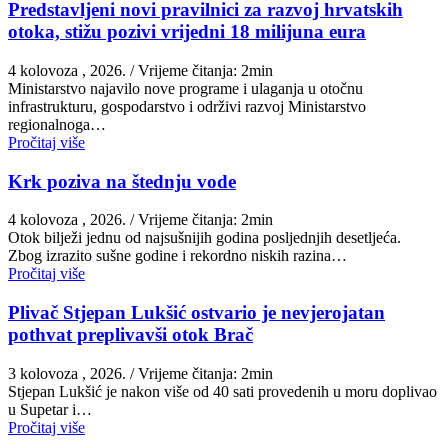
Predstavljeni novi pravilnici za razvoj hrvatskih
otoka, stižu pozivi vrijedni 18 milijuna eura
4 kolovoza , 2026.
/ Vrijeme čitanja: 2min
Ministarstvo najavilo nove programe i ulaganja u otočnu
infrastrukturu, gospodarstvo i održivi razvoj Ministarstvo
regionalnoga…
Pročitaj više
Krk poziva na štednju vode
4 kolovoza , 2026.
/ Vrijeme čitanja: 2min
Otok bilježi jednu od najsušnijih godina posljednjih desetljeća.
Zbog izrazito sušne godine i rekordno niskih razina…
Pročitaj više
Plivač Stjepan Lukšić ostvario je nevjerojatan
pothvat preplivavši otok Brač
3 kolovoza , 2026.
/ Vrijeme čitanja: 2min
St​jepan Lukšić je nakon više od 40 sati provedenih u moru doplivao
u Supetar i…
Pročitaj više