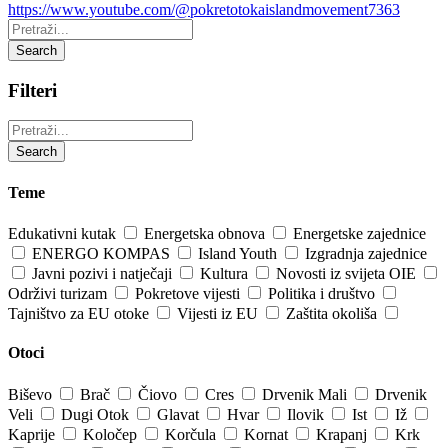
https://www.youtube.com/@pokretotokaislandmovement7363
Pretraži:
Search
Filteri
Pretraži:
Search
Teme
Edukativni kutak
Energetska obnova
Energetske zajednice
ENERGO KOMPAS
Island Youth
Izgradnja zajednice
Javni pozivi i natječaji
Kultura
Novosti iz svijeta OIE
Održivi turizam
Pokretove vijesti
Politika i društvo
Tajništvo za EU otoke
Vijesti iz EU
Zaštita okoliša
Otoci
Biševo
Brač
Čiovo
Cres
Drvenik Mali
Drvenik
Veli
Dugi Otok
Glavat
Hvar
Ilovik
Ist
Iž
Kaprije
Koločep
Korčula
Kornat
Krapanj
Krk