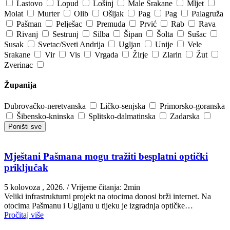
Lastovo
Lopud
Lošinj
Male Srakane
Mljet
Molat
Murter
Olib
Ošljak
Pag
Pag
Palagruža
Pašman
Pelješac
Premuda
Prvić
Rab
Rava
Rivanj
Sestrunj
Silba
Šipan
Šolta
Sušac
Susak
Svetac/Sveti Andrija
Ugljan
Unije
Vele
Srakane
Vir
Vis
Vrgada
Žirje
Zlarin
Žut
Zverinac
Županija
Dubrovačko-neretvanska
Ličko-senjska
Primorsko-goranska
Šibensko-kninska
Splitsko-dalmatinska
Zadarska
Poništi sve
Mještani Pašmana mogu tražiti besplatni optički
priključak
5 kolovoza , 2026.
/ Vrijeme čitanja: 2min
Veliki infrastrukturni projekt na otocima donosi brži internet. Na
otocima Pašmanu i Ugljanu u tijeku je izgradnja optičke…
Pročitaj više