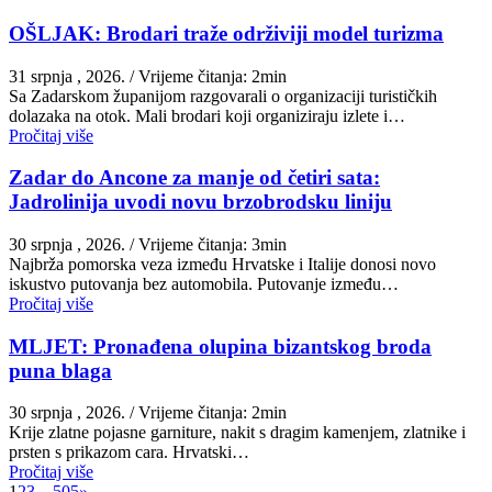
OŠLJAK: Brodari traže održiviji model turizma
31 srpnja , 2026.
/ Vrijeme čitanja: 2min
Sa Zadarskom županijom razgovarali o organizaciji turističkih
dolazaka na otok. Mali brodari koji organiziraju izlete i…
Pročitaj više
Zadar do Ancone za manje od četiri sata:
Jadrolinija uvodi novu brzobrodsku liniju
30 srpnja , 2026.
/ Vrijeme čitanja: 3min
Najbrža pomorska veza između Hrvatske i Italije donosi novo
iskustvo putovanja bez automobila. Putovanje između…
Pročitaj više
MLJET: Pronađena olupina bizantskog broda
puna blaga
30 srpnja , 2026.
/ Vrijeme čitanja: 2min
Krije zlatne pojasne garniture, nakit s dragim kamenjem, zlatnike i
prsten s prikazom cara. Hrvatski…
Pročitaj više
1
2
3
…
505
»