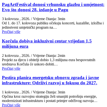
PagArtFestival donosi vrhunsku glazbu i umjetnost:
Evo što donosi 28. izdanje u Pagu
3 kolovoza , 2026.
/ Vrijeme čitanja: 3min
Od 1. do 17. kolovoza publiku očekuju koncerti, kazalište, izložba i
jedinstveni umjetnički program na…
Pročitaj više
Korčula dobiva inkluzivni centar vrijedan 1,5
milijuna eura
2 kolovoza , 2026.
/ Vrijeme čitanja: 2min
Projekt za djecu i obitelji dobio 1,3 milijuna eura bespovratnih
sredstava Korčula će uskoro dobiti…
Pročitaj više
Postira planira energetsku obnovu zgrada i javne
infrastrukture: Održivi razvoj u fokusu do 2027.
1 kolovoza , 2026.
/ Vrijeme čitanja: 3min
Općina kroz razvojnu strategiju želi smanjiti potrošnju energije,
modernizirati infrastrukturu i postati primjer održivog razvoja…
Pročitaj više