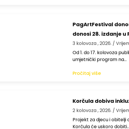
PagArtFestival donos
donosi 28. izdanje u
3 kolovoza , 2026.
/ Vrije
Od 1. do 17. kolovoza publi
umjetnički program na…
Pročitaj više
Korčula dobiva inkluz
2 kolovoza , 2026.
/ Vrije
Projekt za djecu i obitelj
Korčula će uskoro dobiti