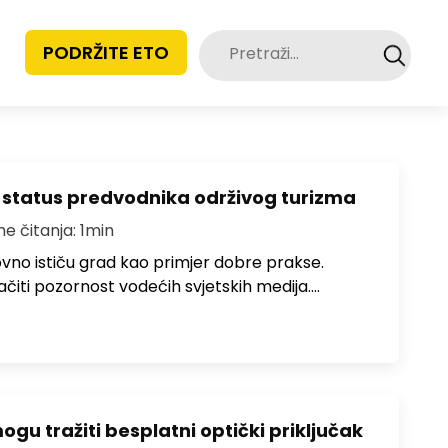
Pretraži:
PODRŽITE ETO
 status predvodnika održivog turizma
me čitanja: 1min
no ističu grad kao primjer dobre prakse.
ačiti pozornost vodećih svjetskih medija.…
u tražiti besplatni optički priključak