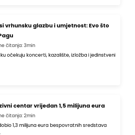
i vrhunsku glazbu i umjetnost: Evo što
 Pagu
me čitanja: 3min
ku očekuju koncerti, kazalište, izložba i jedinstveni
ivni centar vrijedan 1,5 milijuna eura
me čitanja: 2min
i dobio 1,3 milijuna eura bespovratnih sredstava
…