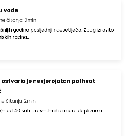
ju vode
me čitanja: 2min
ušnijih godina posljednjih desetljeća. Zbog izrazito
iskih razina…
ć ostvario je nevjerojatan pothvat
č
me čitanja: 2min
više od 40 sati provedenih u moru doplivao u