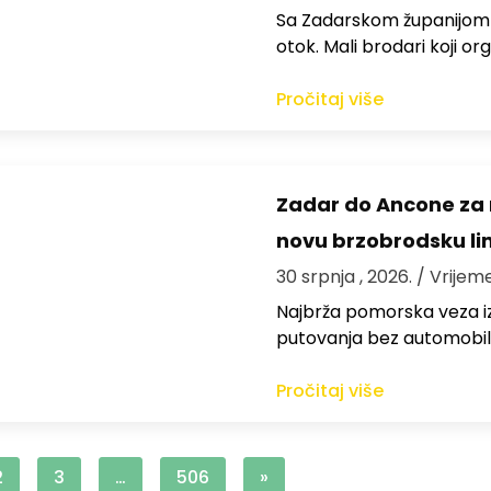
Sa Zadarskom županijom ra
otok. Mali brodari koji orga
Pročitaj više
Zadar do Ancone za m
novu brzobrodsku lin
30 srpnja , 2026.
/ Vrijem
Najbrža pomorska veza iz
putovanja bez automobil
Pročitaj više
2
3
…
506
»