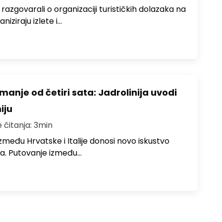
zgovarali o organizaciji turističkih dolazaka na
niziraju izlete i…
anje od četiri sata: Jadrolinija uvodi
iju
e čitanja: 3min
među Hrvatske i Italije donosi novo iskustvo
a. Putovanje između…