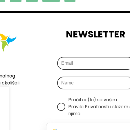
NEWSLETTER
onalnog
okoliša i
Pročitao(la) sa vašim 
Pravila Privatnosti i slažem s
njima
Šaljemo samo relevantne 