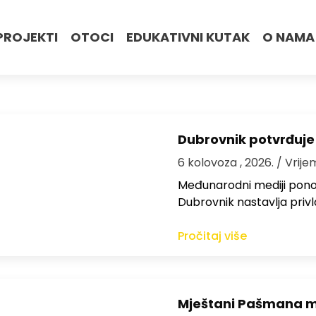
PROJEKTI
OTOCI
EDUKATIVNI KUTAK
O NAMA
Dubrovnik potvrđuje
6 kolovoza , 2026.
/ Vrije
Međunarodni mediji ponov
Dubrovnik nastavlja privl
Pročitaj više
Mještani Pašmana mog