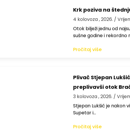
Krk poziva na štedn
4 kolovoza , 2026.
/ Vrije
Otok bilježi jednu od najs
sušne godine i rekordno n
Pročitaj više
Plivač Stjepan Lukši
preplivavši otok Bra
3 kolovoza , 2026.
/ Vrije
St​jepan Lukšić je nakon 
Supetar i…
Pročitaj više