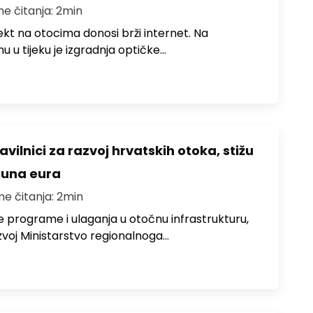
me čitanja: 2min
jekt na otocima donosi brži internet. Na
 u tijeku je izgradnja optičke…
avilnici za razvoj hrvatskih otoka, stižu
ijuna eura
me čitanja: 2min
e programe i ulaganja u otočnu infrastrukturu,
zvoj Ministarstvo regionalnoga…