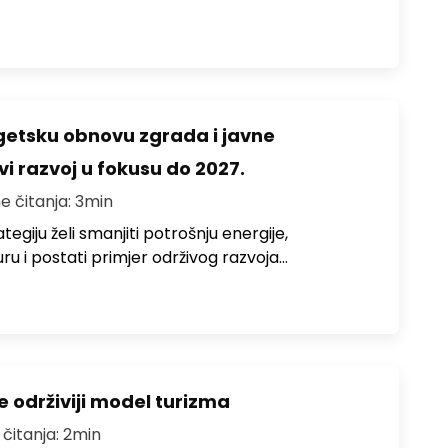
rgetsku obnovu zgrada i javne
vi razvoj u fokusu do 2027.
e čitanja: 3min
egiju želi smanjiti potrošnju energije,
uru i postati primjer održivog razvoja…
e održiviji model turizma
 čitanja: 2min