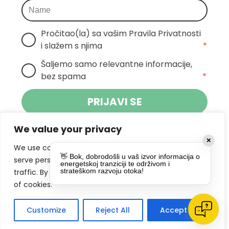
Pročitao(la) sa vašim Pravila Privatnosti 
i slažem s njima
*
Šaljemo samo relevantne informacije, 
bez spama
*
PRIJAVI SE
We value your privacy
Klikom na gumb dajete suglasnost za
✕
primanje novosti Pokreta Otoka te se
We use cookies to enhance your browsing experience,
👋 Bok, dobrodošli u vaš izvor informacija o
politikom privatnosti.
slažete s
serve personalized ads or content, and analyze our
energetskoj tranziciji te održivom i
strateškom razvoju otoka!
traffic. By clicking "Accept All", you consent to our use
DRUŠTVENE MREŽE
of cookies.
Customize
Reject All
Accept All