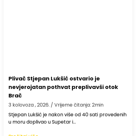
Plivač Stjepan Lukšić ostvario je
nevjerojatan pothvat preplivavši otok
Brač
3 kolovoza , 2026.
/ Vrijeme čitanja: 2min
St​jepan Lukšić je nakon više od 40 sati provedenih
u moru doplivao u Supetar i…