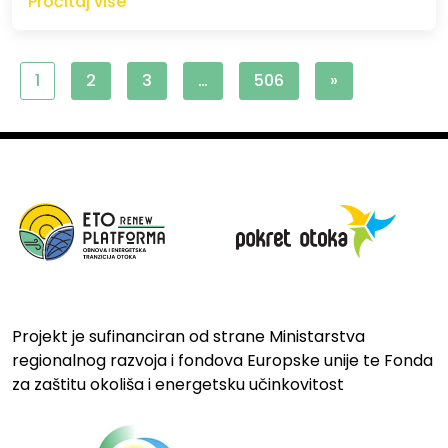
Pročitaj više
1
2
3
…
506
»
Projekt je sufinanciran od strane Ministarstva
regionalnog razvoja i fondova Europske unije te Fonda
za zaštitu okoliša i energetsku učinkovitost