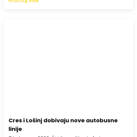
Pročitaj više
Cres i Lošinj dobivaju nove autobusne
linije