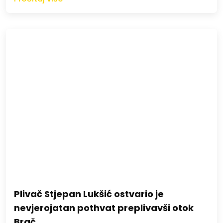
Plivač Stjepan Lukšić ostvario je
nevjerojatan pothvat preplivavši otok
Brač