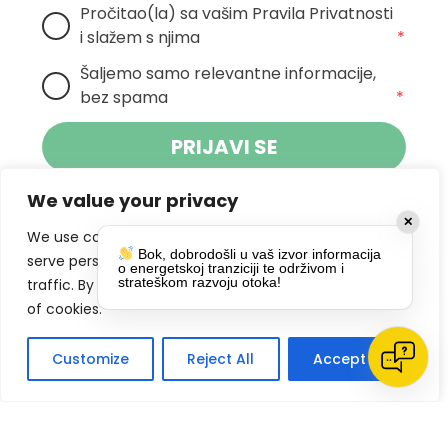
Pročitao(la) sa vašim Pravila Privatnosti 
i slažem s njima
*
Šaljemo samo relevantne informacije, 
bez spama
*
PRIJAVI SE
We value your privacy
Klikom na gumb dajete suglasnost za
✕
primanje novosti Pokreta Otoka te se
We use cookies to enhance your browsing experience,
Bok, dobrodošli u vaš izvor informacija
politikom privatnosti.
slažete s
serve personalized ads or content, and analyze our
o energetskoj tranziciji te održivom i
strateškom razvoju otoka!
traffic. By clicking "Accept All", you consent to our use
DRUŠTVENE MREŽE
of cookies.
Customize
Reject All
Accept All