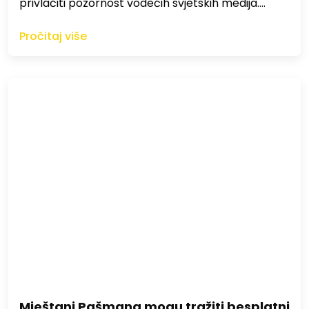
privlačiti pozornost vodećih svjetskih medija.…
Pročitaj više
Mještani Pašmana mogu tražiti besplatni