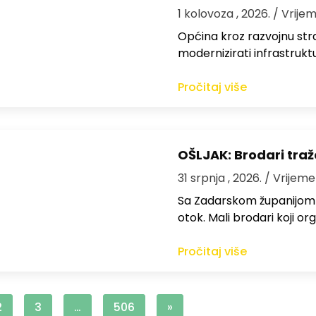
1 kolovoza , 2026.
/ Vrijem
Općina kroz razvojnu strat
modernizirati infrastrukt
Pročitaj više
OŠLJAK: Brodari traž
31 srpnja , 2026.
/ Vrijeme
Sa Zadarskom županijom ra
otok. Mali brodari koji orga
Pročitaj više
2
3
…
506
»