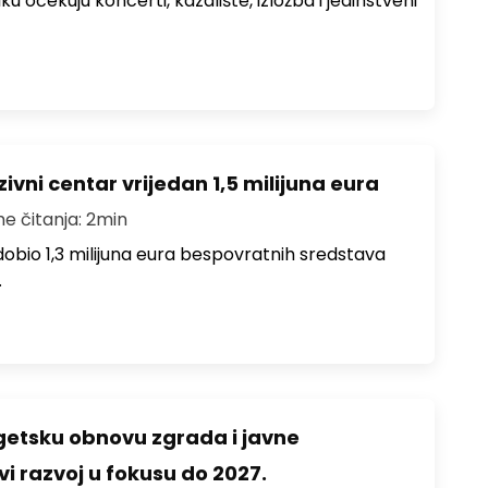
ku očekuju koncerti, kazalište, izložba i jedinstveni
ivni centar vrijedan 1,5 milijuna eura
me čitanja: 2min
i dobio 1,3 milijuna eura bespovratnih sredstava
…
rgetsku obnovu zgrada i javne
vi razvoj u fokusu do 2027.