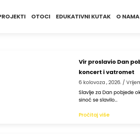
PROJEKTI
OTOCI
EDUKATIVNI KUTAK
O NAMA
Vir proslavio Dan po
koncert i vatromet
6 kolovoza , 2026.
/ Vrije
Slavlje za Dan pobjede ok
sinoć se slavilo…
Pročitaj više