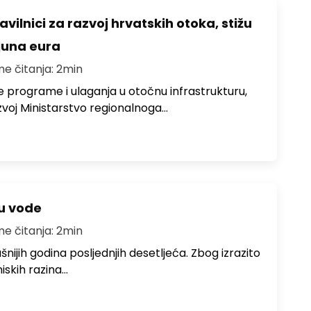
avilnici za razvoj hrvatskih otoka, stižu
ijuna eura
me čitanja: 2min
e programe i ulaganja u otočnu infrastrukturu,
zvoj Ministarstvo regionalnoga…
ju vode
me čitanja: 2min
ušnijih godina posljednjih desetljeća. Zbog izrazito
iskih razina…