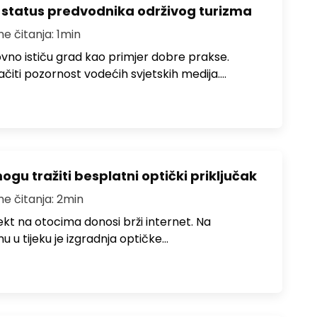
 status predvodnika održivog turizma
me čitanja: 1min
no ističu grad kao primjer dobre prakse.
ačiti pozornost vodećih svjetskih medija.…
u tražiti besplatni optički priključak
me čitanja: 2min
jekt na otocima donosi brži internet. Na
 u tijeku je izgradnja optičke…