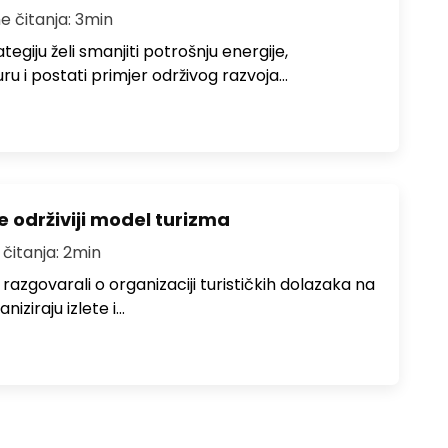
e čitanja: 3min
egiju želi smanjiti potrošnju energije,
uru i postati primjer održivog razvoja…
e održiviji model turizma
 čitanja: 2min
zgovarali o organizaciji turističkih dolazaka na
niziraju izlete i…