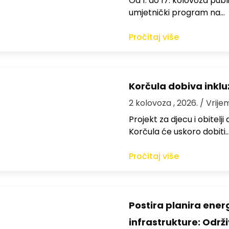
Od 1. do 17. kolovoza publi
umjetnički program na…
Pročitaj više
Korčula dobiva inkluz
2 kolovoza , 2026.
/ Vrije
Projekt za djecu i obitelj
Korčula će uskoro dobiti
Pročitaj više
Postira planira ene
infrastrukture: Održi