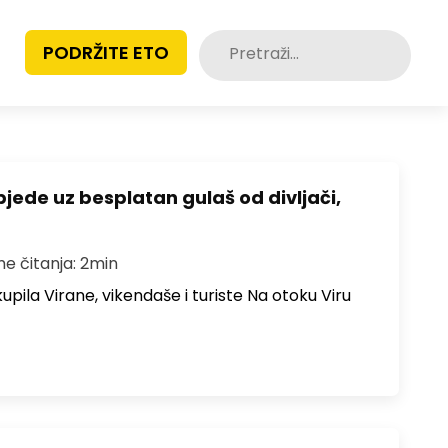
Pretraži:
PODRŽITE ETO
bjede uz besplatan gulaš od divljači,
me čitanja: 2min
upila Virane, vikendaše i turiste Na otoku Viru