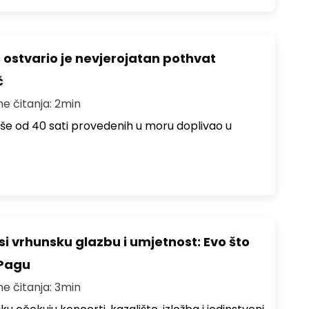
ć ostvario je nevjerojatan pothvat
č
me čitanja: 2min
više od 40 sati provedenih u moru doplivao u
i vrhunsku glazbu i umjetnost: Evo što
 Pagu
me čitanja: 3min