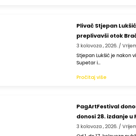
Plivač Stjepan Lukši
preplivavši otok Bra
3 kolovoza , 2026.
/ Vrije
St​jepan Lukšić je nakon 
Supetar i…
Pročitaj više
PagArtFestival donos
donosi 28. izdanje u
3 kolovoza , 2026.
/ Vrije