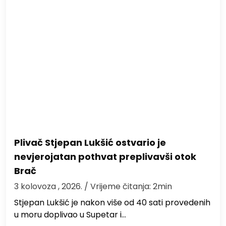
Plivač Stjepan Lukšić ostvario je
nevjerojatan pothvat preplivavši otok
Brač
3 kolovoza , 2026.
/ Vrijeme čitanja: 2min
St​jepan Lukšić je nakon više od 40 sati provedenih
u moru doplivao u Supetar i…