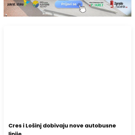
Cres i Lošinj dobivaju nove autobusne
linije