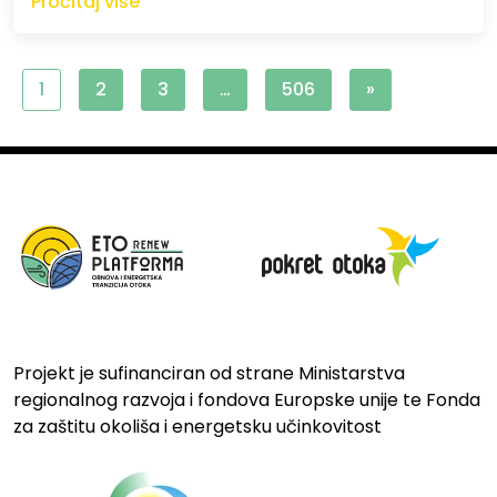
Pročitaj više
1
2
3
…
506
»
Projekt je sufinanciran od strane Ministarstva
regionalnog razvoja i fondova Europske unije te Fonda
za zaštitu okoliša i energetsku učinkovitost