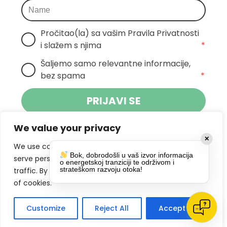
Pročitao(la) sa vašim Pravila Privatnosti 
i slažem s njima
*
Šaljemo samo relevantne informacije, 
bez spama
*
PRIJAVI SE
We value your privacy
Klikom na gumb dajete suglasnost za
✕
primanje novosti Pokreta Otoka te se
We use cookies to enhance your browsing experience,
Bok, dobrodošli u vaš izvor informacija
politikom privatnosti.
slažete s
serve personalized ads or content, and analyze our
o energetskoj tranziciji te održivom i
strateškom razvoju otoka!
traffic. By clicking "Accept All", you consent to our use
DRUŠTVENE MREŽE
of cookies.
Customize
Reject All
Accept All