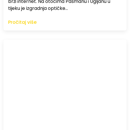
brži internet. Na otocima Pašmanu i Ugljanu u
tijeku je izgradnja optičke…
Pročitaj više