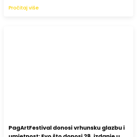
Pročitaj više
PagArtFestival donosi vrhunsku glazbu i
umjetnost: Evo što donosi 28. izdanje u