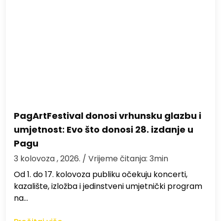
PagArtFestival donosi vrhunsku glazbu i
umjetnost: Evo što donosi 28. izdanje u
Pagu
3 kolovoza , 2026.
/ Vrijeme čitanja: 3min
Od 1. do 17. kolovoza publiku očekuju koncerti,
kazalište, izložba i jedinstveni umjetnički program
na…