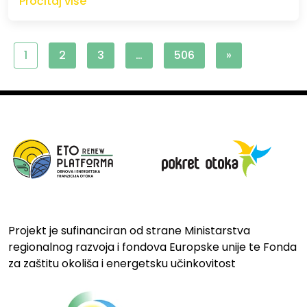
Pročitaj više
1
2
3
…
506
»
Projekt je sufinanciran od strane Ministarstva
regionalnog razvoja i fondova Europske unije te Fonda
za zaštitu okoliša i energetsku učinkovitost