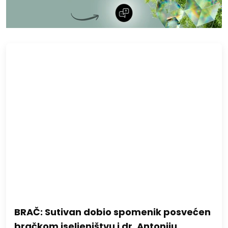
BRAČ: Sutivan dobio spomenik posvećen
bračkom iseljeništvu i dr. Antoniju