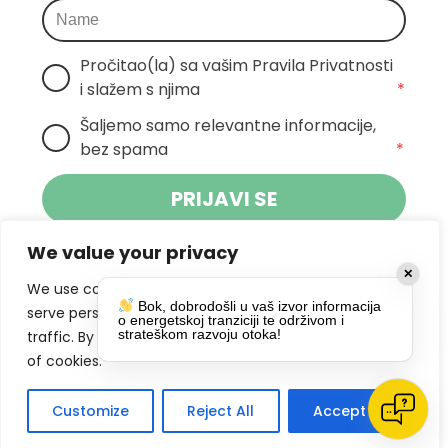
Pročitao(la) sa vašim Pravila Privatnosti 
i slažem s njima
*
Šaljemo samo relevantne informacije, 
bez spama
*
PRIJAVI SE
We value your privacy
Klikom na gumb dajete suglasnost za
✕
primanje novosti Pokreta Otoka te se
We use cookies to enhance your browsing experience,
Bok, dobrodošli u vaš izvor informacija
politikom privatnosti.
slažete s
serve personalized ads or content, and analyze our
o energetskoj tranziciji te održivom i
strateškom razvoju otoka!
traffic. By clicking "Accept All", you consent to our use
DRUŠTVENE MREŽE
of cookies.
Customize
Reject All
Accept All