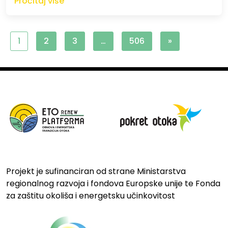
Pročitaj više
1
2
3
…
506
»
Projekt je sufinanciran od strane Ministarstva
regionalnog razvoja i fondova Europske unije te Fonda
za zaštitu okoliša i energetsku učinkovitost