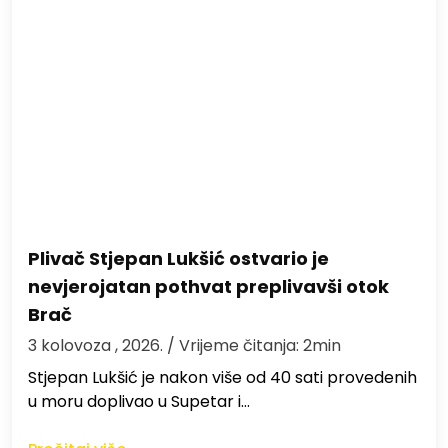
Plivač Stjepan Lukšić ostvario je
nevjerojatan pothvat preplivavši otok
Brač
3 kolovoza , 2026.
/ Vrijeme čitanja: 2min
St​jepan Lukšić je nakon više od 40 sati provedenih
u moru doplivao u Supetar i…