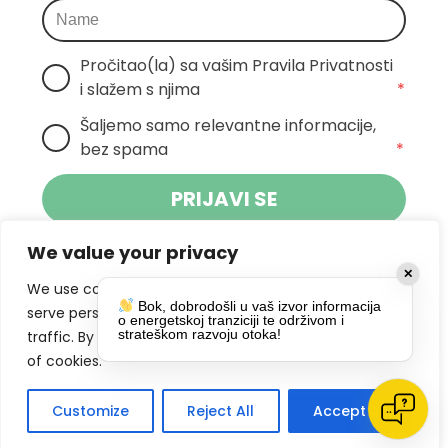
Pročitao(la) sa vašim Pravila Privatnosti 
i slažem s njima
*
Šaljemo samo relevantne informacije, 
bez spama
*
PRIJAVI SE
We value your privacy
Klikom na gumb dajete suglasnost za
✕
primanje novosti Pokreta Otoka te se
We use cookies to enhance your browsing experience,
Bok, dobrodošli u vaš izvor informacija
politikom privatnosti.
slažete s
serve personalized ads or content, and analyze our
o energetskoj tranziciji te održivom i
strateškom razvoju otoka!
traffic. By clicking "Accept All", you consent to our use
DRUŠTVENE MREŽE
of cookies.
Customize
Reject All
Accept All