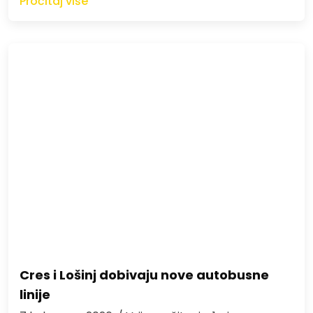
Pročitaj više
Cres i Lošinj dobivaju nove autobusne
linije