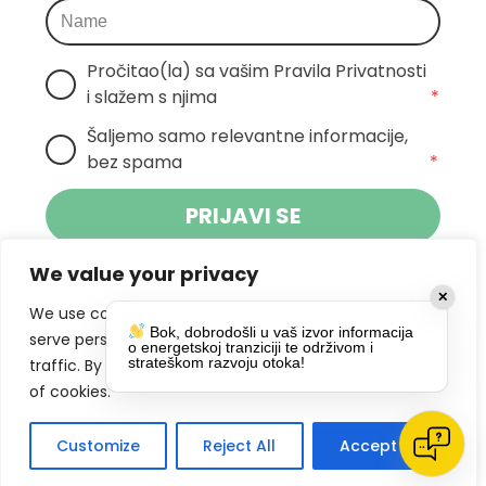
Pročitao(la) sa vašim Pravila Privatnosti 
i slažem s njima
*
Šaljemo samo relevantne informacije, 
bez spama
*
PRIJAVI SE
We value your privacy
Klikom na gumb dajete suglasnost za
✕
primanje novosti Pokreta Otoka te se
We use cookies to enhance your browsing experience,
Bok, dobrodošli u vaš izvor informacija
politikom privatnosti.
slažete s
serve personalized ads or content, and analyze our
o energetskoj tranziciji te održivom i
strateškom razvoju otoka!
traffic. By clicking "Accept All", you consent to our use
DRUŠTVENE MREŽE
of cookies.
Customize
Reject All
Accept All