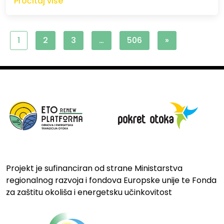
Pročitaj više
1
2
3
…
506
»
Projekt je sufinanciran od strane Ministarstva
regionalnog razvoja i fondova Europske unije te Fonda
za zaštitu okoliša i energetsku učinkovitost