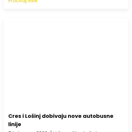
Pročitaj više
Cres i Lošinj dobivaju nove autobusne
linije