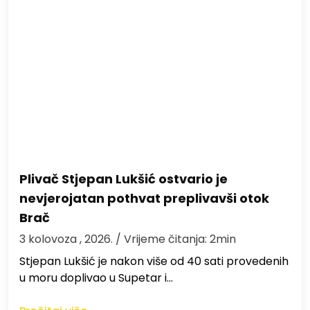
Plivač Stjepan Lukšić ostvario je
nevjerojatan pothvat preplivavši otok
Brač
3 kolovoza , 2026.
/ Vrijeme čitanja: 2min
St​jepan Lukšić je nakon više od 40 sati provedenih
u moru doplivao u Supetar i…