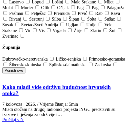
Lastovo
Lopud
Lošinj
Male Srakane
Mljet
Molat
Murter
Olib
Ošljak
Pag
Pag
Palagruža
Pašman
Pelješac
Premuda
Prvić
Rab
Rava
Rivanj
Sestrunj
Silba
Šipan
Šolta
Sušac
Susak
Svetac/Sveti Andrija
Ugljan
Unije
Vele
Srakane
Vir
Vis
Vrgada
Žirje
Zlarin
Žut
Zverinac
Županija
Dubrovačko-neretvanska
Ličko-senjska
Primorsko-goranska
Šibensko-kninska
Splitsko-dalmatinska
Zadarska
Poništi sve
Kako mladi vide održivu budućnost hrvatskih
otoka?
7 kolovoza , 2026.
/ Vrijeme čitanja: 5min
Mladi otočani na drugoj radionici projekta IYGC predstavili su
izazove i rješenja za održivije i…
Pročitaj više