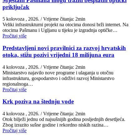
Mještani Pašmana mogu tražiti besplatni optički
priključak
5 kolovoza , 2026.
/ Vrijeme čitanja: 2min
Veliki infrastrukturni projekt na otocima donosi brži internet. Na
otocima Pašmanu i Ugljanu u tijeku je izgradnja optičke…
Pročitaj više
Predstavljeni novi pravilnici za razvoj hrvatskih
otoka, stižu pozivi vrijedni 18 milijuna eura
4 kolovoza , 2026.
/ Vrijeme čitanja: 2min
Ministarstvo najavilo nove programe i ulaganja u otočnu
infrastrukturu, gospodarstvo i održivi razvoj Ministarstvo
regionalnoga…
Pročitaj više
Krk poziva na štednju vode
4 kolovoza , 2026.
/ Vrijeme čitanja: 2min
Otok bilježi jednu od najsušnijih godina posljednjih desetljeća.
Zbog izrazito sušne godine i rekordno niskih razina…
Pročitaj više