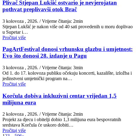
Plivač Stjepan Lukšić ostvario je nevjerojatan
pothvat preplivavši otok Brač
3 kolovoza , 2026.
/ Vrijeme čitanja: 2min
St​jepan Lukšić je nakon više od 40 sati provedenih u moru doplivao
u Supetar i…
Pročitaj više
PagArtFestival donosi vrhunsku glazbu i umjetnost:
Evo što donosi 28. izdanje u Pagu
3 kolovoza , 2026.
/ Vrijeme čitanja: 3min
Od 1. do 17. kolovoza publiku očekuju koncerti, kazalište, izložba i
jedinstveni umjetnički program na…
Pročitaj više
Korčula dobiva inkluzivni centar vrijedan 1,5
milijuna eura
2 kolovoza , 2026.
/ Vrijeme čitanja: 2min
Projekt za djecu i obitelji dobio 1,3 milijuna eura bespovratnih
sredstava Korčula će uskoro dobiti…
Pročitaj više
1
2
3
…
506
»