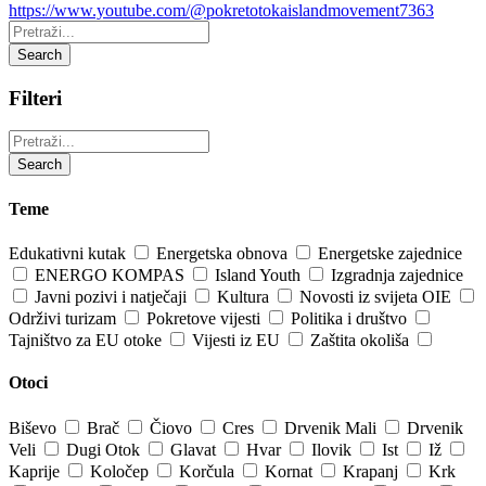
https://www.youtube.com/@pokretotokaislandmovement7363
Pretraži:
Search
Filteri
Pretraži:
Search
Teme
Edukativni kutak
Energetska obnova
Energetske zajednice
ENERGO KOMPAS
Island Youth
Izgradnja zajednice
Javni pozivi i natječaji
Kultura
Novosti iz svijeta OIE
Održivi turizam
Pokretove vijesti
Politika i društvo
Tajništvo za EU otoke
Vijesti iz EU
Zaštita okoliša
Otoci
Biševo
Brač
Čiovo
Cres
Drvenik Mali
Drvenik
Veli
Dugi Otok
Glavat
Hvar
Ilovik
Ist
Iž
Kaprije
Koločep
Korčula
Kornat
Krapanj
Krk