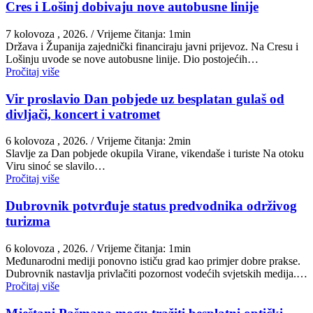
Cres i Lošinj dobivaju nove autobusne linije
7 kolovoza , 2026.
/ Vrijeme čitanja: 1min
Država i Županija zajednički financiraju javni prijevoz. Na Cresu i
Lošinju uvode se nove autobusne linije. Dio postojećih…
Pročitaj više
Vir proslavio Dan pobjede uz besplatan gulaš od
divljači, koncert i vatromet
6 kolovoza , 2026.
/ Vrijeme čitanja: 2min
Slavlje za Dan pobjede okupila Virane, vikendaše i turiste Na otoku
Viru sinoć se slavilo…
Pročitaj više
Dubrovnik potvrđuje status predvodnika održivog
turizma
6 kolovoza , 2026.
/ Vrijeme čitanja: 1min
Međunarodni mediji ponovno ističu grad kao primjer dobre prakse.
Dubrovnik nastavlja privlačiti pozornost vodećih svjetskih medija.…
Pročitaj više