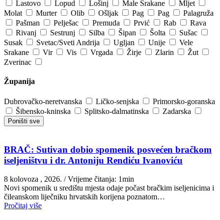
Lastovo
Lopud
Lošinj
Male Srakane
Mljet
Molat
Murter
Olib
Ošljak
Pag
Pag
Palagruža
Pašman
Pelješac
Premuda
Prvić
Rab
Rava
Rivanj
Sestrunj
Silba
Šipan
Šolta
Sušac
Susak
Svetac/Sveti Andrija
Ugljan
Unije
Vele
Srakane
Vir
Vis
Vrgada
Žirje
Zlarin
Žut
Zverinac
Županija
Dubrovačko-neretvanska
Ličko-senjska
Primorsko-goranska
Šibensko-kninska
Splitsko-dalmatinska
Zadarska
Poništi sve
BRAČ: Sutivan dobio spomenik posvećen bračkom
iseljeništvu i dr. Antoniju Rendiću Ivanoviću
8 kolovoza , 2026.
/ Vrijeme čitanja: 1min
Novi spomenik u središtu mjesta odaje počast bračkim iseljenicima i
čileanskom liječniku hrvatskih korijena poznatom…
Pročitaj više