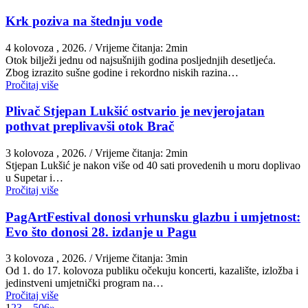
Krk poziva na štednju vode
4 kolovoza , 2026.
/ Vrijeme čitanja: 2min
Otok bilježi jednu od najsušnijih godina posljednjih desetljeća.
Zbog izrazito sušne godine i rekordno niskih razina…
Pročitaj više
Plivač Stjepan Lukšić ostvario je nevjerojatan
pothvat preplivavši otok Brač
3 kolovoza , 2026.
/ Vrijeme čitanja: 2min
St​jepan Lukšić je nakon više od 40 sati provedenih u moru doplivao
u Supetar i…
Pročitaj više
PagArtFestival donosi vrhunsku glazbu i umjetnost:
Evo što donosi 28. izdanje u Pagu
3 kolovoza , 2026.
/ Vrijeme čitanja: 3min
Od 1. do 17. kolovoza publiku očekuju koncerti, kazalište, izložba i
jedinstveni umjetnički program na…
Pročitaj više
1
2
3
…
506
»