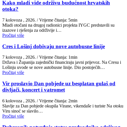
Kako mladi vide održivu budućnost hrvatskih
otoka?
7 kolovoza , 2026.
/ Vrijeme čitanja: 5min
Mladi otočani na drugoj radionici projekta IYGC predstavili su
izazove i rješenja za održivije i…
Pročitaj više
Cres i Lošinj dobivaju nove autobusne linije
7 kolovoza , 2026.
/ Vrijeme čitanja: 1min
Država i Županija zajednički financiraju javni prijevoz. Na Cresu i
Lošinju uvode se nove autobusne linije. Dio postojećih…
Pročitaj više
Vir proslavio Dan pobjede uz besplatan gulaš od
divljači, koncert i vatromet
6 kolovoza , 2026.
/ Vrijeme čitanja: 2min
Slavlje za Dan pobjede okupila Virane, vikendaše i turiste Na otoku
Viru sinoć se slavilo…
Pročitaj više