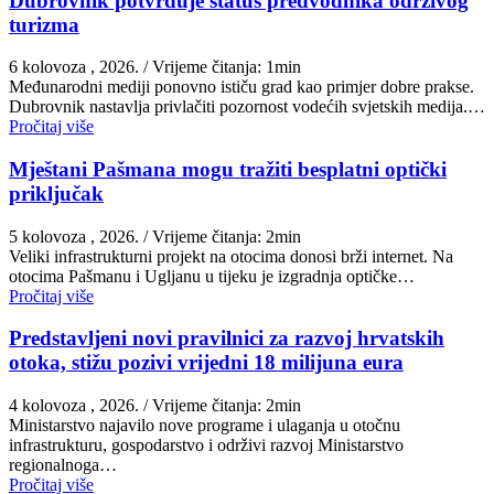
Dubrovnik potvrđuje status predvodnika održivog
turizma
6 kolovoza , 2026.
/ Vrijeme čitanja: 1min
Međunarodni mediji ponovno ističu grad kao primjer dobre prakse.
Dubrovnik nastavlja privlačiti pozornost vodećih svjetskih medija.…
Pročitaj više
Mještani Pašmana mogu tražiti besplatni optički
priključak
5 kolovoza , 2026.
/ Vrijeme čitanja: 2min
Veliki infrastrukturni projekt na otocima donosi brži internet. Na
otocima Pašmanu i Ugljanu u tijeku je izgradnja optičke…
Pročitaj više
Predstavljeni novi pravilnici za razvoj hrvatskih
otoka, stižu pozivi vrijedni 18 milijuna eura
4 kolovoza , 2026.
/ Vrijeme čitanja: 2min
Ministarstvo najavilo nove programe i ulaganja u otočnu
infrastrukturu, gospodarstvo i održivi razvoj Ministarstvo
regionalnoga…
Pročitaj više