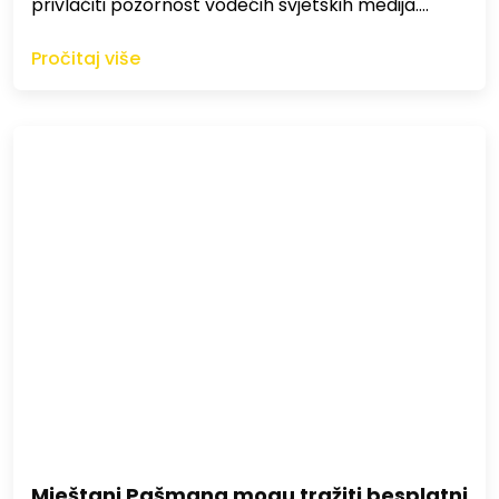
privlačiti pozornost vodećih svjetskih medija.…
Pročitaj više
Mještani Pašmana mogu tražiti besplatni