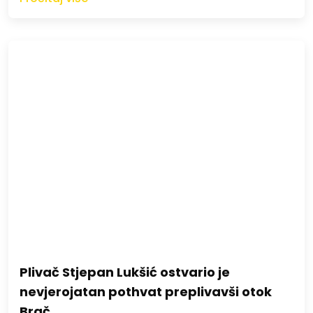
Plivač Stjepan Lukšić ostvario je
nevjerojatan pothvat preplivavši otok
Brač