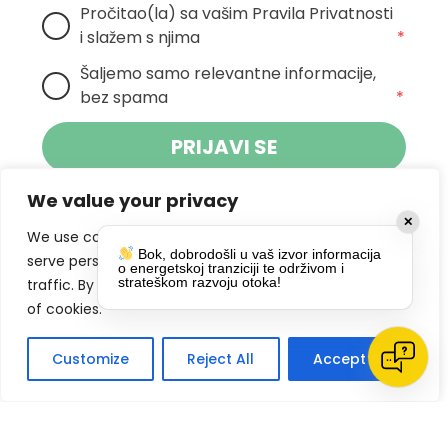
Pročitao(la) sa vašim Pravila Privatnosti 
i slažem s njima
*
Šaljemo samo relevantne informacije, 
bez spama
*
PRIJAVI SE
We value your privacy
Klikom na gumb dajete suglasnost za
✕
primanje novosti Pokreta Otoka te se
We use cookies to enhance your browsing experience,
Bok, dobrodošli u vaš izvor informacija
politikom privatnosti.
slažete s
serve personalized ads or content, and analyze our
o energetskoj tranziciji te održivom i
strateškom razvoju otoka!
traffic. By clicking "Accept All", you consent to our use
DRUŠTVENE MREŽE
of cookies.
Customize
Reject All
Accept All