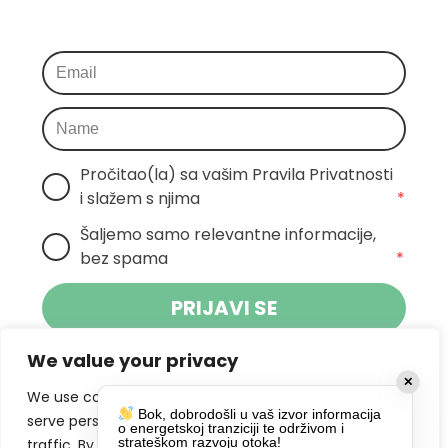
Pročitao(la) sa vašim Pravila Privatnosti 
i slažem s njima
*
Šaljemo samo relevantne informacije, 
bez spama
*
PRIJAVI SE
We value your privacy
Klikom na gumb dajete suglasnost za
✕
primanje novosti Pokreta Otoka te se
We use cookies to enhance your browsing experience,
Bok, dobrodošli u vaš izvor informacija
politikom privatnosti.
slažete s
serve personalized ads or content, and analyze our
o energetskoj tranziciji te održivom i
strateškom razvoju otoka!
traffic. By clicking "Accept All", you consent to our use