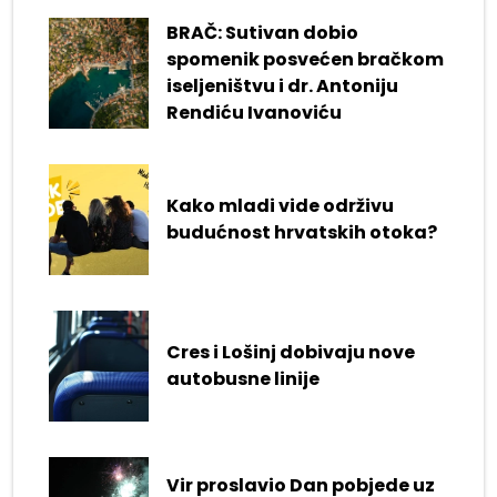
BRAČ: Sutivan dobio
spomenik posvećen bračkom
iseljeništvu i dr. Antoniju
Rendiću Ivanoviću
Kako mladi vide održivu
budućnost hrvatskih otoka?
Cres i Lošinj dobivaju nove
autobusne linije
Vir proslavio Dan pobjede uz