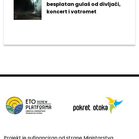
besplatan gulaš od divljači,
koncert i vatromet
Projekt je sufinanciran od strane Ministarstva