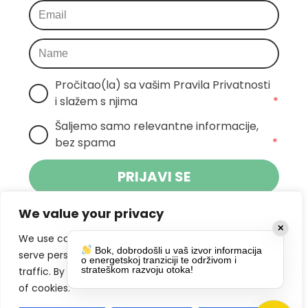
Pročitao(la) sa vašim Pravila Privatnosti 
i slažem s njima
*
Šaljemo samo relevantne informacije, 
bez spama
*
PRIJAVI SE
We value your privacy
Klikom na gumb dajete suglasnost za
✕
primanje novosti Pokreta Otoka te se
We use cookies to enhance your browsing experience,
Bok, dobrodošli u vaš izvor informacija
politikom privatnosti.
slažete s
serve personalized ads or content, and analyze our
o energetskoj tranziciji te održivom i
strateškom razvoju otoka!
traffic. By clicking "Accept All", you consent to our use
DRUŠTVENE MREŽE
of cookies.