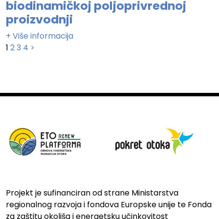
biodinamičkoj poljoprivrednoj
proizvodnji
+ Više informacija
Brojevi
1
2
3
4
>
stranica
objava
Projekt je sufinanciran od strane Ministarstva
regionalnog razvoja i fondova Europske unije te Fonda
za zaštitu okoliša i energetsku učinkovitost