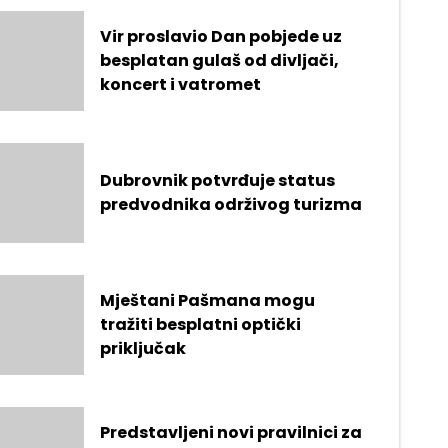
Vir proslavio Dan pobjede uz
besplatan gulaš od divljači,
koncert i vatromet
Dubrovnik potvrđuje status
predvodnika održivog turizma
Mještani Pašmana mogu
tražiti besplatni optički
priključak
Predstavljeni novi pravilnici za