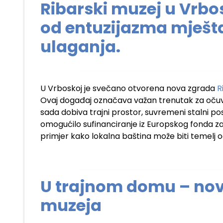
Ribarski muzej u Vrbosk
od entuzijazma mješt
ulaganja.
U Vrboskoj je svečano otvorena nova zgrada
R
Ovaj događaj označava važan trenutak za očuva
sada dobiva trajni prostor, suvremeni stalni pos
omogućilo sufinanciranje iz Europskog fonda za
primjer kako lokalna baština može biti temelj 
U trajnom domu – nov
muzeja