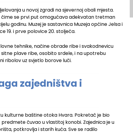
jelovanja u novoj zgradi na sjevernoj obali mjesta.
tor, čime se prvi put omogućava adekvatan tretman
elu godinu. Muzej je sastavnica Muzeja općine Jelsa i
 19. i prve polovice 20. stoljeća.
olovne tehnike, načine obrade ribe i svakodnevicu
 sitne plave ribe, osobito srdele, i na upotrebu
i ribolov uz svjetlo borove luči.
aga zajedništva i
tu kulturne baštine otoka Hvara. Pokretač je bio
e predmete čuvao u vlastitoj konobi. Zajednica je u
šta, potkrovlja i starih kuća. Sve se radilo