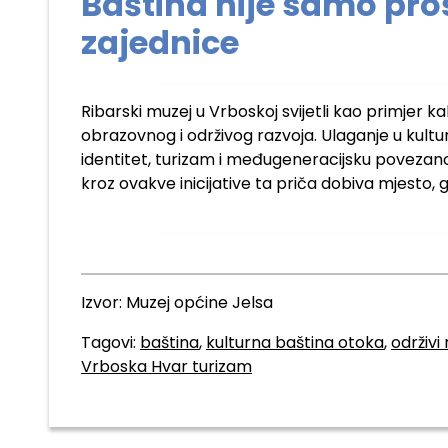
Baština nije samo pro
zajednice
Ribarski muzej u Vrboskoj svijetli kao primjer k
obrazovnog i održivog razvoja. Ulaganje u kultur
identitet, turizam i međugeneracijsku povezano
kroz ovakve inicijative ta priča dobiva mjesto, gl
Izvor: Muzej općine Jelsa
Tagovi:
baština
,
kulturna baština otoka
,
održivi
Vrboska Hvar turizam