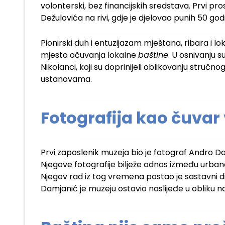
volonterski, bez financijskih sredstava. Prvi pr
Dežulovića na rivi, gdje je djelovao punih 50 god
Pionirski duh i entuzijazam mještana, ribara i lo
mjesto očuvanja lokalne
baštine
. U osnivanju 
Nikolanci, koji su doprinijeli oblikovanju struč
ustanovama.
Fotografija kao čuva
Prvi zaposlenik muzeja bio je fotograf Andro D
Njegove fotografije bilježe odnos između urban
Njegov rad iz tog vremena postao je sastavni di
Damjanić je muzeju ostavio naslijeđe u obliku na