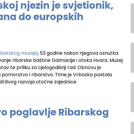
oj njezin je svjetionik,
ana do europskih
ibarskog muzeja
, 53 godine nakon njegova osnutka.
nje ribarske baštine Dalmacije i otoka Hvara. Muzej
tav te priliku za cjelogodišnji rad. Obnovu je
 pomorstvo i ribarstvo. Time je Vrboska postala
održivog razvoja otočne zajednice.
o poglavlje Ribarskog