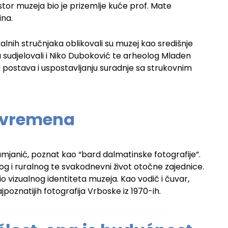
ostor muzeja bio je prizemlje kuće prof. Mate
ina.
kalnih stručnjaka oblikovali su muzej kao središnje
su sudjelovali i Niko Duboković te arheolog Mladen
nog postava i uspostavljanju suradnje sa strukovnim
r vremena
amjanić, poznat kao “bard dalmatinske fotografije”.
og i ruralnog te svakodnevni život otočne zajednice.
o vizualnog identiteta muzeja. Kao vodič i čuvar,
jpoznatijih fotografija Vrboske iz 1970-ih.