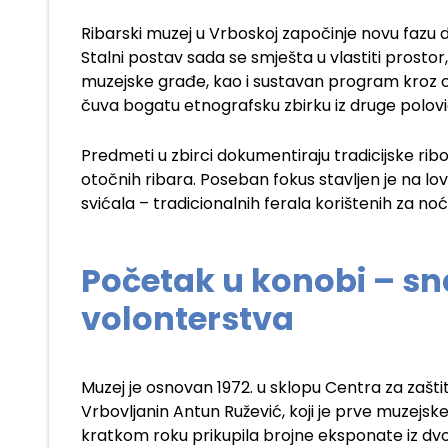
Ribarski muzej u Vrboskoj započinje novu fazu d
Stalni postav sada se smješta u vlastiti pros
muzejske građe, kao i sustavan program kroz cij
čuva bogatu etnografsku zbirku iz druge polovice
Predmeti u zbirci dokumentiraju tradicijske rib
otočnih ribara. Poseban fokus stavljen je na lov
svićala – tradicionalnih ferala korištenih za noćn
Početak u konobi – sn
volonterstva
Muzej je osnovan 1972. u sklopu Centra za zašti
Vrbovljanin Antun Ružević, koji je prve muzejsk
kratkom roku prikupila brojne eksponate iz dvori