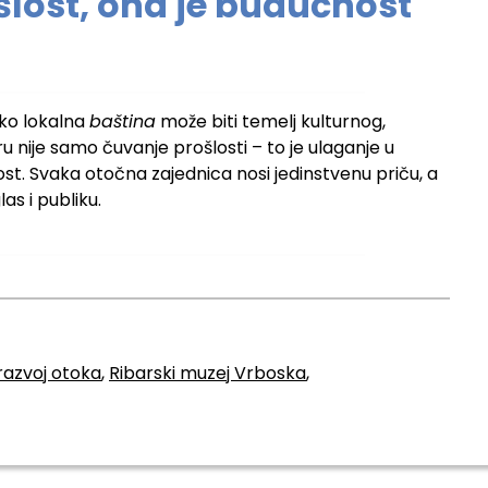
šlost, ona je budućnost
ako lokalna
baština
može biti temelj kulturnog,
u nije samo čuvanje prošlosti – to je ulaganje u
st. Svaka otočna zajednica nosi jedinstvenu priču, a
as i publiku.
 razvoj otoka
,
Ribarski muzej Vrboska
,