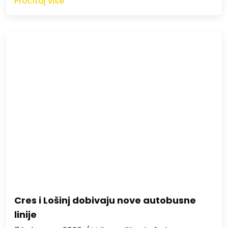
Pročitaj više
Cres i Lošinj dobivaju nove autobusne
linije