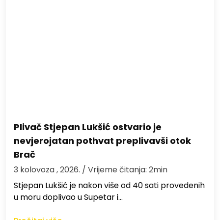
Plivač Stjepan Lukšić ostvario je
nevjerojatan pothvat preplivavši otok
Brač
3 kolovoza , 2026.
/ Vrijeme čitanja: 2min
St​jepan Lukšić je nakon više od 40 sati provedenih
u moru doplivao u Supetar i…