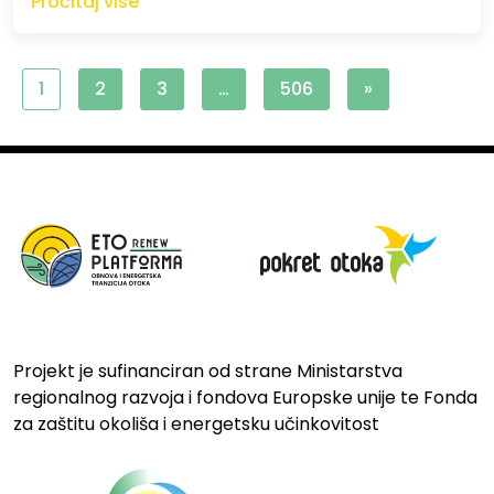
Pročitaj više
1
2
3
…
506
»
Projekt je sufinanciran od strane Ministarstva
regionalnog razvoja i fondova Europske unije te Fonda
za zaštitu okoliša i energetsku učinkovitost