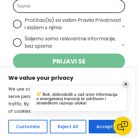
Pročitao(la) sa vašim Pravila Privatnosti 
i slažem s njima
*
Šaljemo samo relevantne informacije, 
bez spama
*
PRIJAVI SE
We value your privacy
Klikom na gumb dajete suglasnost za
✕
primanje novosti Pokreta Otoka te se
We use cookies to enhance your browsing experience,
Bok, dobrodošli u vaš izvor informacija
politikom privatnosti.
slažete s
serve personalized ads or content, and analyze our
o energetskoj tranziciji te održivom i
strateškom razvoju otoka!
traffic. By clicking "Accept All", you consent to our use
DRUŠTVENE MREŽE
of cookies.
Customize
Reject All
Accept All