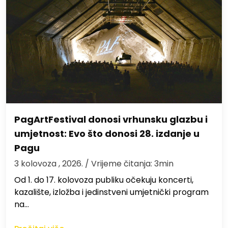
PagArtFestival donosi vrhunsku glazbu i
umjetnost: Evo što donosi 28. izdanje u
Pagu
3 kolovoza , 2026.
/ Vrijeme čitanja: 3min
Od 1. do 17. kolovoza publiku očekuju koncerti,
kazalište, izložba i jedinstveni umjetnički program
na…