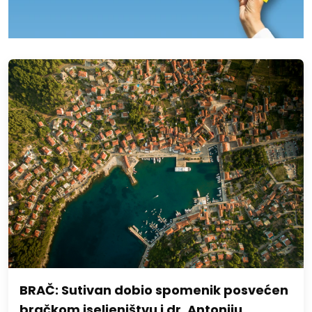
BRAČ: Sutivan dobio spomenik posvećen
bračkom iseljeništvu i dr. Antoniju