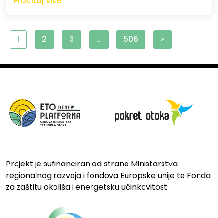
Pročitaj više
1
2
3
…
506
»
Projekt je sufinanciran od strane Ministarstva
regionalnog razvoja i fondova Europske unije te Fonda
za zaštitu okoliša i energetsku učinkovitost