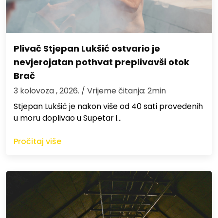
Plivač Stjepan Lukšić ostvario je
nevjerojatan pothvat preplivavši otok
Brač
3 kolovoza , 2026.
/ Vrijeme čitanja: 2min
St​jepan Lukšić je nakon više od 40 sati provedenih
u moru doplivao u Supetar i…
Pročitaj više