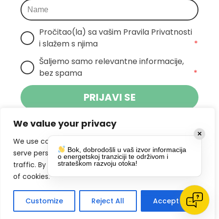
Pročitao(la) sa vašim Pravila Privatnosti 
i slažem s njima
*
Šaljemo samo relevantne informacije, 
bez spama
*
PRIJAVI SE
We value your privacy
Klikom na gumb dajete suglasnost za
✕
primanje novosti Pokreta Otoka te se
We use cookies to enhance your browsing experience,
Bok, dobrodošli u vaš izvor informacija
politikom privatnosti.
slažete s
serve personalized ads or content, and analyze our
o energetskoj tranziciji te održivom i
strateškom razvoju otoka!
traffic. By clicking "Accept All", you consent to our use
DRUŠTVENE MREŽE
of cookies.
Customize
Reject All
Accept All