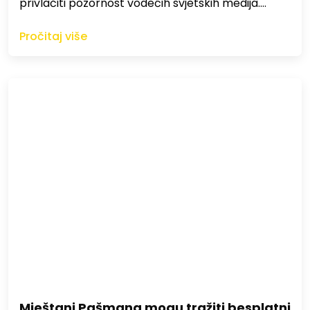
privlačiti pozornost vodećih svjetskih medija.…
Pročitaj više
Mještani Pašmana mogu tražiti besplatni