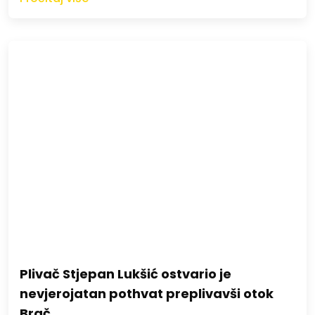
Plivač Stjepan Lukšić ostvario je
nevjerojatan pothvat preplivavši otok
Brač