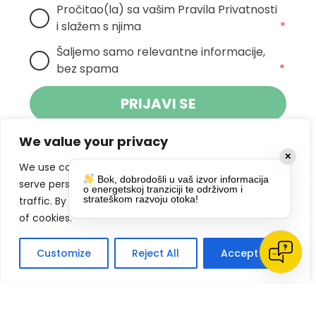
Pročitao(la) sa vašim Pravila Privatnosti 
i slažem s njima
*
Šaljemo samo relevantne informacije, 
bez spama
*
PRIJAVI SE
We value your privacy
Klikom na gumb dajete suglasnost za
✕
primanje novosti Pokreta Otoka te se
We use cookies to enhance your browsing experience,
Bok, dobrodošli u vaš izvor informacija
politikom privatnosti.
slažete s
serve personalized ads or content, and analyze our
o energetskoj tranziciji te održivom i
strateškom razvoju otoka!
traffic. By clicking "Accept All", you consent to our use
DRUŠTVENE MREŽE
of cookies.
Customize
Reject All
Accept All