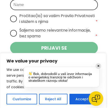
Pročitao(la) sa vašim Pravila Privatnosti 
i slažem s njima
*
Šaljemo samo relevantne informacije, 
bez spama
*
PRIJAVI SE
We value your privacy
Klikom na gumb dajete suglasnost za
✕
primanje novosti Pokreta Otoka te se
We use cookies to enhance your browsing experience,
Bok, dobrodošli u vaš izvor informacija
politikom privatnosti.
slažete s
serve personalized ads or content, and analyze our
o energetskoj tranziciji te održivom i
strateškom razvoju otoka!
traffic. By clicking "Accept All", you consent to our use
DRUŠTVENE MREŽE
of cookies.
Customize
Reject All
Accept All