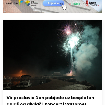
Vir proslavio Dan pobjede uz besplatan
gulaš od divljači, koncert i vatromet