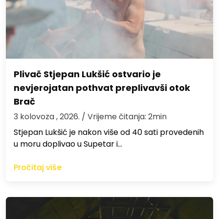
Plivač Stjepan Lukšić ostvario je
nevjerojatan pothvat preplivavši otok
Brač
3 kolovoza , 2026.
/ Vrijeme čitanja: 2min
St​jepan Lukšić je nakon više od 40 sati provedenih
u moru doplivao u Supetar i…
Pročitaj više