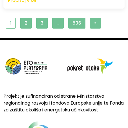
Pročitaj više
1
2
3
…
506
»
Projekt je sufinanciran od strane Ministarstva
regionalnog razvoja i fondova Europske unije te Fonda
za zaštitu okoliša i energetsku učinkovitost